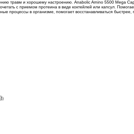
ю травм и хорошему настроению. Anabolic Amino 5500 Mega Caps 
сочетать с приемом протеина в виде коктейлей или капсул. Помог
чные процессы в организме, помогает восстанавливаться быстрее,
Й)