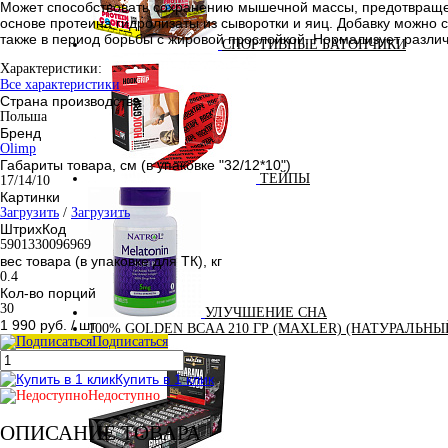
Может способствовать сохранению мышечной массы, предотвращени
основе протеина гидролизаты из сыворотки и яиц. Добавку можно 
также в период борьбы с жировой прослойкой. Нормализует разли
СПОРТИВНЫЕ БАТОНЧИКИ
Характеристики:
Все характеристики
Страна производства
Польша
Бренд
Olimp
Габариты товара, см (в упаковке "32/12*10")
ТЕЙПЫ
17/14/10
Картинки
Загрузить
/
Загрузить
ШтрихКод
5901330096969
вес товара (в упаковке для ТК), кг
0.4
Кол-во порций
30
УЛУЧШЕНИЕ СНА
1 990 руб.
/ шт
100% GOLDEN BCAA 210 ГР (MAXLER) (НАТУРАЛЬНЫ
Подписаться
Купить в 1 клик
Недоступно
ОПИСАНИЕ ТОВАРА