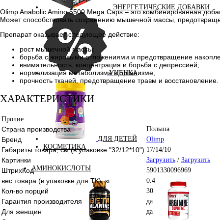
ЭНЕРГЕТИЧЕСКИЕ ДОБАВКИ
Olimp Anabolic Amino 5500 Mega Caps – это комбинированная доба
Может способствовать сохранению мышечной массы, предотвращ
Препарат оказывает следующее действие:
рост мышечной массы;
борьба с жировыми отложениями и предотвращение накопле
внимательность, концентрация и борьба с депрессией;
нормализация метаболизма в организме;
УЦЕНКА
прочность тканей, предотвращение травм и восстановление.
ХАРАКТЕРИСТИКИ
Прочие
Страна производства
Польша
ДЛЯ ДЕТЕЙ
Бренд
Olimp
КОСМЕТИКА
Габариты товара, см (в упаковке "32/12*10")
17/14/10
Картинки
Загрузить
/
Загрузить
АМИНОКИСЛОТЫ
ШтрихКод
5901330096969
вес товара (в упаковке для ТК), кг
0.4
Кол-во порций
30
Гарантия производителя
да
Для женщин
да