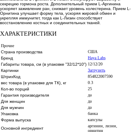
секрецию гормона роста. Дополнительный прием L-Аргинина
ускоряет заживление ран, снижает уровень холестерина. Прием L-
Орнитина улучшает форму тела, ускоряя жировой обмен и
укрепляя иммунитет, тогда как L-Лизин способствует
восстановлению костных и соединительных тканей.
ХАРАКТЕРИСТИКИ
Прочие
Страна производства
США
Бренд
Haya Labs
Габариты товара, см (в упаковке "32/12*10")
12/12/20
Картинки
Загрузить
ШтрихКод
854822007590
вес товара (в упаковке для ТК), кг
0.3
Кол-во порций
25
Гарантия производителя
да
Для женщин
да
Для мужчин
да
Упаковка
банка
Форма выпуска
капсулы
аргинин, лизин,
Основной ингредиент
орнитин