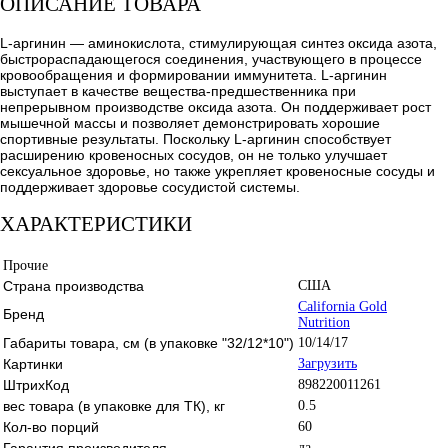
ОПИСАНИЕ ТОВАРА
L-аргинин — аминокислота, стимулирующая синтез оксида азота,
быстрораспадающегося соединения, участвующего в процессе
кровообращения и формировании иммунитета. L-аргинин
выступает в качестве вещества-предшественника при
непрерывном производстве оксида азота. Он поддерживает рост
мышечной массы и позволяет демонстрировать хорошие
спортивные результаты. Поскольку L-аргинин способствует
расширению кровеносных сосудов, он не только улучшает
сексуальное здоровье, но также укрепляет кровеносные сосуды и
поддерживает здоровье сосудистой системы.
ХАРАКТЕРИСТИКИ
Прочие
Страна производства
США
California Gold
Бренд
Nutrition
Габариты товара, см (в упаковке "32/12*10")
10/14/17
Картинки
Загрузить
ШтрихКод
898220011261
вес товара (в упаковке для ТК), кг
0.5
Кол-во порций
60
Гарантия производителя
да