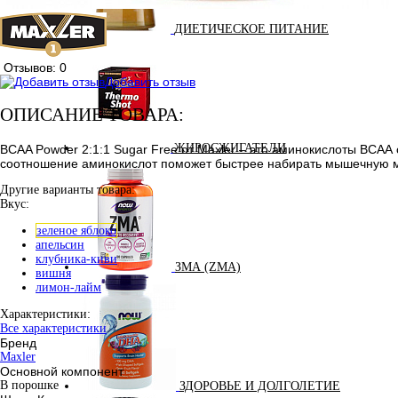
ДИЕТИЧЕСКОЕ ПИТАНИЕ
Отзывов: 0
Добавить отзыв
ОПИСАНИЕ ТОВАРА:
ЖИРОСЖИГАТЕЛИ
BCAA Powder 2:1:1 Sugar Free от Maxler – это аминокислоты ВСАА 
соотношение аминокислот поможет быстрее набирать мышечную ма
Другие варианты товара:
Вкус:
зеленое яблоко
апельсин
клубника-киви
ЗМА (ZMA)
вишня
лимон-лайм
Характеристики:
Все характеристики
Бренд
Maxler
Основной компонент
В порошке
ЗДОРОВЬЕ И ДОЛГОЛЕТИЕ