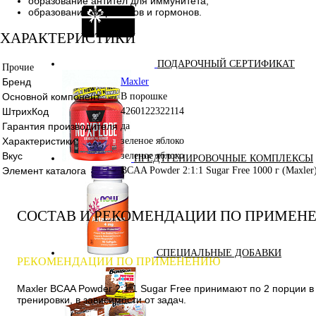
образование антител для иммунитета;
образование ферментов и гормонов.
ХАРАКТЕРИСТИКИ
ПОДАРОЧНЫЙ СЕРТИФИКАТ
Прочие
Бренд
Maxler
Основной компонент
В порошке
ШтрихКод
4260122322114
Гарантия производителя
да
Характеристики
зеленое яблоко
Вкус
зеленое яблоко
ПРЕДТРЕНИРОВОЧНЫЕ КОМПЛЕКСЫ
Элемент каталога
BCAA Powder 2:1:1 Sugar Free 1000 г (Maxler
СОСТАВ И РЕКОМЕНДАЦИИ ПО ПРИМЕН
СПЕЦИАЛЬНЫЕ ДОБАВКИ
РЕКОМЕНДАЦИИ ПО ПРИМЕНЕНИЮ
Maxler BCAA Powder 2:1:1 Sugar Free принимают по 2 порции в
тренировки, в зависимости от задач.