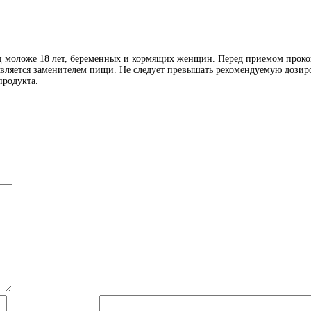
иц моложе 18 лет, беременных и кормящих женщин. Перед приемом проко
является заменителем пищи. Не следует превышать рекомендуемую дозиро
продукта.
Й)