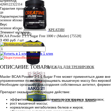
ШтрихКод
4260122322114
Гарантия производителя
да
Характеристики
зеленое яблоко
Вкус
зеленое яблоко
КРЕАТИН
Элемент каталога
KETO
BCAA Powder 2:1:1 Sugar Free 1000 г (Maxler) [75528]
3 490 руб.
/ шт
Подписаться
Купить в 1 клик
Недоступно
ОПИСАНИЕ ТОВАРА
ОДЕЖДА ДЛЯ ТРЕНИРОВОК
Maxler BCAA Powder 2:1:1 Sugar Free может применяться даже вн
упражнениями позволит наращивать мышечную массу без жировой 
Необходим организму для создания собственных антител, фермент
Препарат оказывает следующее действие:
эффективное восстановление после травм и тренировок;
ОКСИД АЗОТА (NO, AAKG)
рост мышечной массы;
нормализация метаболизма белков и жиров;