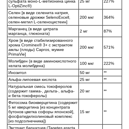
сульфата моно-L-метионина цинка
25 мг
227%
L-OptiZinc®)
Селен [в виде селенита натрия,
селеновые дрожжи SelenoExcell,
200 мкг
364%
селен-метил L-селеноцистеин]
Марганец (в виде цитрата
2 мг
87%
марганца, глюконата)
Хром [в виде стабилизированного
хрома Crominex® 3+ с экстрактом
200 мкг
571%
амлы (плоды) Capros, мумие
PrimaVie]
Молибден (в виде аминокислотного
100 мкг
222%
хелата молибдена)
Инозитол
50 мг
**
Альфа-липоевая кислота
25 мг
**
Натуральная смесь токоферолов
(содержит гамма-, дельта-, альфа-
20 мг
**
и бета-токоферолы)
Фитосома биокверцетина (содержит
5 мг кверцетина [из концентрата
бутонов цветка софоры японской],
15 мг
**
фосфатидилхолиновый комплекс
[из подсолнечника])
Экстракт бархатцев (Tagetes erecta,