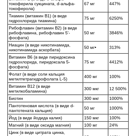
токоферила сукцината, d-альфа-
67 мг
447%
токоферола)
Тиамин (витамин B1) (в виде
75 мг
6250%
гидрохлорида тиамина)
Рибофлавин (витамин B2) (в виде
рибофлавина, рибофлавин 5'-
50 мг
3846%
фосфата)
Ниацин (в виде никотинамида,
50 мг•
313%
никотинамида аскорбата)
Витамин B6 (в виде пиридоксина
гидрохлорида, пиридоксала 5-
75 мг
4412%
фосфата)
Фолат (в виде соли кальция
400 мг
100%
метилтетрагидрофолата L-5)
Витамин B12 (в виде
300 мкг
12 500%
метилкобаламина)
Биотин
300 мкг
1000%
Пантотеновая кислота (в виде d-
50 мг
1000%
пантотената кальция)
Йод (в виде йодида калия)
150 мкг
100%
Магний (в виде оксида магния)
100 мг
24%
Цинк (в виде цитрата цинка,