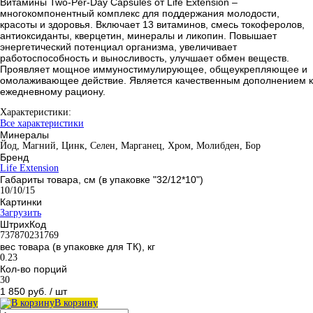
Витамины Two-Per-Day Capsules от Life Extension –
многокомпонентный комплекс для поддержания молодости,
красоты и здоровья. Включает 13 витаминов, смесь токоферолов,
антиоксиданты, кверцетин, минералы и ликопин. Повышает
энергетический потенциал организма, увеличивает
работоспособность и выносливость, улучшает обмен веществ.
Проявляет мощное иммуностимулирующее, общеукрепляющее и
омолаживающее действие. Является качественным дополнением к
ежедневному рациону.
Характеристики:
Все характеристики
Минералы
Йод, Магний, Цинк, Селен, Марганец, Хром, Молибден, Бор
Бренд
Life Extension
Габариты товара, см (в упаковке "32/12*10")
10/10/15
Картинки
Загрузить
ШтрихКод
737870231769
вес товара (в упаковке для ТК), кг
0.23
Кол-во порций
30
1 850 руб.
/ шт
В корзину