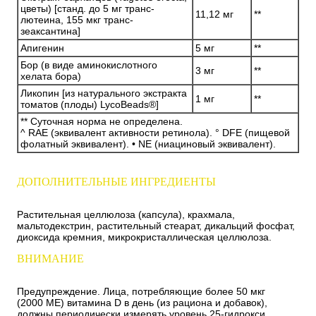
цветы) [станд. до 5 мг транс-
11,12 мг
**
лютеина, 155 мкг транс-
зеаксантина]
Апигенин
5 мг
**
Бор (в виде аминокислотного
3 мг
**
хелата бора)
Ликопин [из натурального экстракта
1 мг
**
томатов (плоды) LycoBeads®]
** Суточная норма не определена.
^ RAE (эквивалент активности ретинола). ° DFE (пищевой
фолатный эквивалент). • NE (ниациновый эквивалент).
ДОПОЛНИТЕЛЬНЫЕ ИНГРЕДИЕНТЫ
Растительная целлюлоза (капсула), крахмала,
мальтодекстрин, растительный стеарат, дикальций фосфат,
диоксида кремния, микрокристаллическая целлюлоза.
ВНИМАНИЕ
Предупреждение. Лица, потребляющие более 50 мкг
(2000 МЕ) витамина D в день (из рациона и добавок),
должны периодически измерять уровень 25-гидрокси