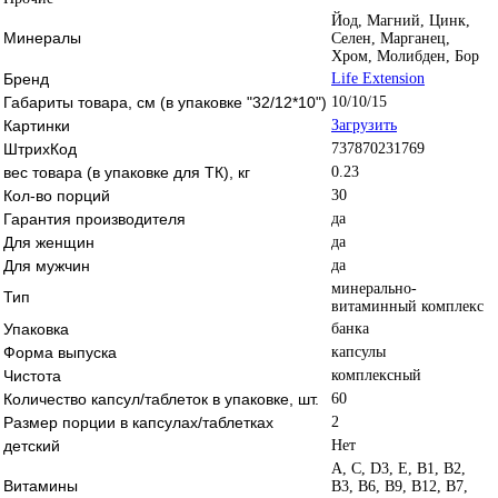
Йод, Магний, Цинк,
Минералы
Селен, Марганец,
Хром, Молибден, Бор
Бренд
Life Extension
Габариты товара, см (в упаковке "32/12*10")
10/10/15
Картинки
Загрузить
ШтрихКод
737870231769
вес товара (в упаковке для ТК), кг
0.23
Кол-во порций
30
Гарантия производителя
да
Для женщин
да
Для мужчин
да
минерально-
Тип
витаминный комплекс
Упаковка
банка
Форма выпуска
капсулы
Чистота
комплексный
Количество капсул/таблеток в упаковке, шт.
60
Размер порции в капсулах/таблетках
2
детский
Нет
A, C, D3, E, B1, B2,
Витамины
B3, B6, B9, B12, B7,