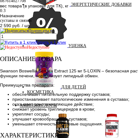
087614027708
ЭНЕРГЕТИЧЕСКИЕ ДОБАВКИ
вес товара (в упаковке для ТК), кг
0.3
Назначение
суставы и связки
2 590 руб.
/ шт
Подписаться
Купить в 1 клик
УЦЕНКА
Недоступно
ОПИСАНИЕ ТОВАРА
Swanson Boswellia Serrata Extract 125 мг 5-LOXIN – безопасная р
функции печени, нормализует липидный обмен.
Преимущества препарата:
ДЛЯ ДЕТЕЙ
КОСМЕТИКА
обеспечивает питательную поддержку суставов;
приостанавливает патологические изменения в суставах;
оказывает ранозаживляющее действие;
АМИНОКИСЛОТЫ
снижает уровень триглицеридов в крови;
укрепляет сосуды;
улучшает кровообращение суставов;
уменьшает отечность и болевые ощущения.
ХАРАКТЕРИСТИКИ