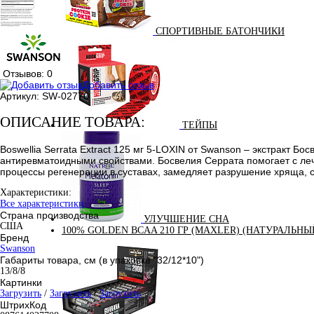
СПОРТИВНЫЕ БАТОНЧИКИ
Отзывов: 0
Добавить отзыв
Артикул:
SW-02770
ОПИСАНИЕ ТОВАРА:
ТЕЙПЫ
Boswellia Serrata Extract 125 мг 5-LOXIN от Swanson – экстракт
антиревматоидными свойствами. Босвелия Серрата помогает с леч
процессы регенерации в суставах, замедляет разрушение хряща, сн
Характеристики:
Все характеристики
Страна производства
УЛУЧШЕНИЕ СНА
США
100% GOLDEN BCAA 210 ГР (MAXLER) (НАТУРАЛЬНЫ
Бренд
Swanson
Габариты товара, см (в упаковке "32/12*10")
13/8/8
Картинки
Загрузить
/
Загрузить
/
Загрузить
ШтрихКод