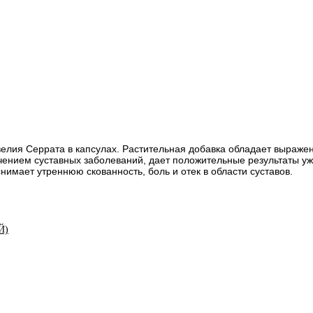
 Босвелия Серрата в капсулах. Растительная добавка обладает выр
ением суставных заболеваний, дает положительные результаты уж
имает утреннюю скованность, боль и отек в области суставов.
Й)