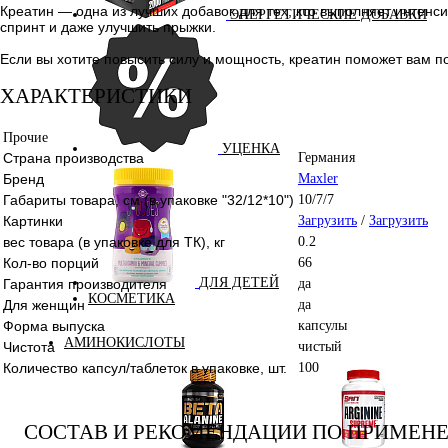
Креатин — одна из лучших добавок для тех, кто выполняет интенс
ЭНЕРГЕТИЧЕСКИЕ ДОБАВКИ
спринт и даже улучшить прыжки.
Если вы хотите повысить силу и мощность, креатин поможет вам 
ХАРАКТЕРИСТИКИ
Прочие
УЦЕНКА
Страна производства
Германия
Бренд
Maxler
Габариты товара, см (в упаковке "32/12*10")
10/7/7
Картинки
Загрузить
/
Загрузить
вес товара (в упаковке для ТК), кг
0.2
Кол-во порций
66
ДЛЯ ДЕТЕЙ
Гарантия производителя
да
КОСМЕТИКА
Для женщин
да
Форма выпуска
капсулы
АМИНОКИСЛОТЫ
Чистота
чистый
Количество капсул/таблеток в упаковке, шт.
100
СОСТАВ И РЕКОМЕНДАЦИИ ПО ПРИМЕН