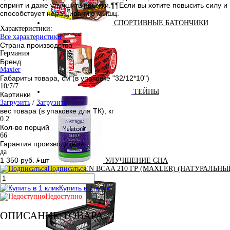
спринт и даже улучшить прыжки.¶¶Если вы хотите повысить силу и
способствует наращиванию мышц.
СПОРТИВНЫЕ БАТОНЧИКИ
Характеристики:
Все характеристики
Страна производства
Германия
Бренд
Maxler
Габариты товара, см (в упаковке "32/12*10")
10/7/7
ТЕЙПЫ
Картинки
Загрузить
/
Загрузить
вес товара (в упаковке для ТК), кг
0.2
Кол-во порций
66
Гарантия производителя
да
1 350 руб.
/ шт
УЛУЧШЕНИЕ СНА
Подписаться
100% GOLDEN BCAA 210 ГР (MAXLER) (НАТУРАЛЬНЫ
Купить в 1 клик
Недоступно
ОПИСАНИЕ ТОВАРА