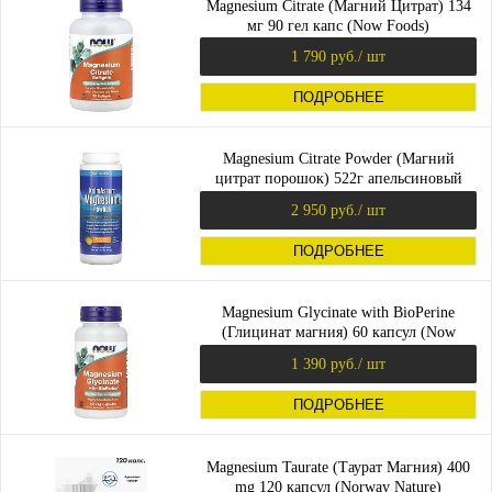
Magnesium Citrate (Магний Цитрат) 134
мг 90 гел капс (Now Foods)
1 790 руб.
/ шт
ПОДРОБНЕЕ
Magnesium Citrate Powder (Магний
цитрат порошок) 522г апельсиновый
вкус (NaturesPlus)
2 950 руб.
/ шт
ПОДРОБНЕЕ
Magnesium Glycinate with BioPerine
(Глицинат магния) 60 капсул (Now
Foods)
1 390 руб.
/ шт
ПОДРОБНЕЕ
Magnesium Taurate (Таурат Магния) 400
mg 120 капсул (Norway Nature)