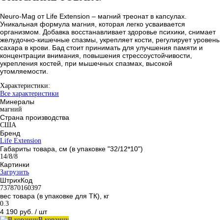
Neuro-Mag от Life Extension – магний треонат в капсулах.
Уникальная формула магния, которая легко усваивается
организмом. Добавка восстанавливает здоровье психики, снимает
желудочно-кишечные спазмы, укрепляет кости, регулирует уровень
сахара в крови. Бад стоит принимать для улучшения памяти и
концентрации внимания, повышения стрессоустойчивости,
укрепления костей, при мышечных спазмах, высокой
утомляемости.
Характеристики:
Все характеристики
Минералы
магний
Страна производства
США
Бренд
Life Extension
Габариты товара, см (в упаковке "32/12*10")
14/8/8
Картинки
Загрузить
ШтрихКод
737870160397
вес товара (в упаковке для ТК), кг
0.3
4 190 руб.
/ шт
В корзину