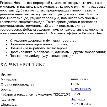
Prostate Health – это передовой комплекс, который включает все
минералы и растительные экстракты, которые влияют на здоровье
простаты. Добавка не только предотвращает гиперплазию и
развитие аденомы, но и улучшает функцию простаты. Комплекс
повышает либидо, улучшает эрекцию, повышает активность и
количество сперматозоидов. Также приём добавки позволяет
нормализовать гормональный фон и повысить синтез
тестостерона. Добавка содержит только натуральные компоненты
и не имеет побочных явлений. Основные эффекты Prostate Health:
Улучшение здоровья и функции простаты;
Нормализация гормонального фона;
Повышение выработки тестостерона;
Профилактика гиперплазии, аденомы и других заболеваний;
Повышение либидо, улучшение эрекции.
ХАРАКТЕРИСТИКИ
Прочие
Минералы
цинк, селен
Страна производства
США
Бренд
NOW FOODS
Габариты товара, см (в упаковке "32/12*10")
15/9/9
Картинки
Загрузить
ШтрихКод
733739033482