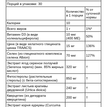
Порций в упаковке: 30
% от
Количество
суточной
в 1 порции
нормы
Калории
10
Всего жиров
1 г
1%*
Витамин D3 (в виде
10 мкг
50%
холекальциферола)
(400 МЕ)
Цинк (в виде хелатного глицината
15 мг
136%
цинка TRAACS)
Селен (из глицинатного комплекса
70 мкг
127%
селена Albion)
Экстракт ягод серенои ползучей
(Serenoa repens) (мин. 85% жирных
320 мг
†
кислот)
Фитостеролы (растительные
850 мг
†
стеролы) (с бета-ситостерином)
Экстракт листьев крапивы
240 мг
†
двудомной (Urtica dioica)
Кверцетин (из дигидрата
200 мг
†
кверцетина)
Экстракт корня куркумы (Curcuma