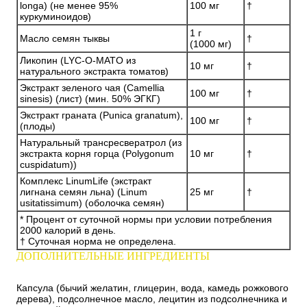
longa) (не менее 95%
100 мг
†
куркуминоидов)
1 г
Масло семян тыквы
†
(1000 мг)
Ликопин (LYC-O-MATO из
10 мг
†
натурального экстракта томатов)
Экстракт зеленого чая (Camellia
100 мг
†
sinesis) (лист) (мин. 50% ЭГКГ)
Экстракт граната (Punica granatum),
100 мг
†
(плоды)
Натуральный трансресвератрол (из
экстракта корня горца (Polygonum
10 мг
†
cuspidatum))
Комплекс LinumLife (экстракт
лигнана семян льна) (Linum
25 мг
†
usitatissimum) (оболочка семян)
* Процент от суточной нормы при условии потребления
2000 калорий в день.
† Суточная норма не определена.
ДОПОЛНИТЕЛЬНЫЕ ИНГРЕДИЕНТЫ
Капсула (бычий желатин, глицерин, вода, камедь рожкового
дерева), подсолнечное масло, лецитин из подсолнечника и