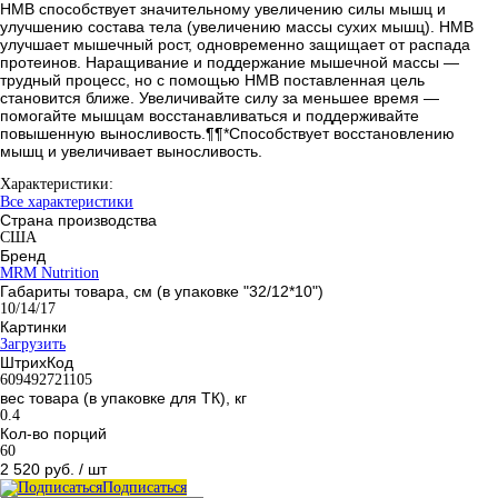
HMB способствует значительному увеличению силы мышц и
улучшению состава тела (увеличению массы сухих мышц). HMB
улучшает мышечный рост, одновременно защищает от распада
протеинов. Наращивание и поддержание мышечной массы ―
трудный процесс, но с помощью HMB поставленная цель
становится ближе. Увеличивайте силу за меньшее время ―
помогайте мышцам восстанавливаться и поддерживайте
повышенную выносливость.¶¶*Способствует восстановлению
мышц и увеличивает выносливость.
Характеристики:
Все характеристики
Страна производства
США
Бренд
MRM Nutrition
Габариты товара, см (в упаковке "32/12*10")
10/14/17
Картинки
Загрузить
ШтрихКод
609492721105
вес товара (в упаковке для ТК), кг
0.4
Кол-во порций
60
2 520 руб.
/ шт
Подписаться