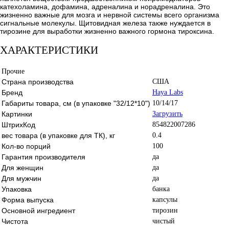
катехоламина, дофамина, адреналина и норадреналина. Это
жизненно важные для мозга и нервной системы всего организма
сигнальные молекулы. Щитовидная железа также нуждается в
тирозине для выработки жизненно важного гормона тироксина.
ХАРАКТЕРИСТИКИ
Прочие
Страна производства
США
Бренд
Haya Labs
Габариты товара, см (в упаковке "32/12*10")
10/14/17
Картинки
Загрузить
ШтрихКод
854822007286
вес товара (в упаковке для ТК), кг
0.4
Кол-во порций
100
Гарантия производителя
да
Для женщин
да
Для мужчин
да
Упаковка
банка
Форма выпуска
капсулы
Основной ингредиент
тирозин
Чистота
чистый