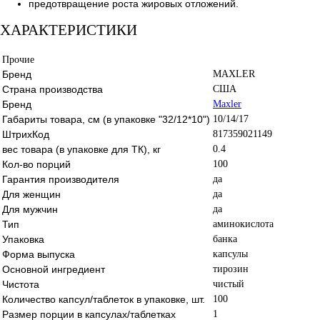
предотвращение роста жировых отложений.
ХАРАКТЕРИСТИКИ
Прочие
Бренд
MAXLER
Страна производства
США
Бренд
Maxler
Габариты товара, см (в упаковке "32/12*10")
10/14/17
ШтрихКод
817359021149
вес товара (в упаковке для ТК), кг
0.4
Кол-во порций
100
Гарантия производителя
да
Для женщин
да
Для мужчин
да
Тип
аминокислота
Упаковка
банка
Форма выпуска
капсулы
Основной ингредиент
тирозин
Чистота
чистый
Количество капсул/таблеток в упаковке, шт.
100
Размер порции в капсулах/таблетках
1