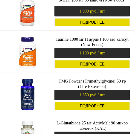
5-HTP 200 мг 60 капсул (Now Foods)
1 990 руб.
/ шт
ПОДРОБНЕЕ
Taurine 1000 мг (Таурин) 100 вег капсул
(Now Foods)
1 190 руб.
/ шт
ПОДРОБНЕЕ
TMG Powder (Trimethylglycine) 50 гр
(Life Extension)
1 350 руб.
/ шт
ПОДРОБНЕЕ
L-Glutathione 25 мг ActivMelt 90 микро
таблеток (KAL)