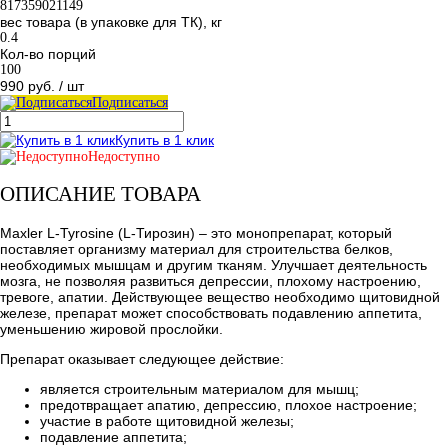
817359021149
вес товара (в упаковке для ТК), кг
0.4
Кол-во порций
100
990 руб.
/ шт
Подписаться
Купить в 1 клик
Недоступно
ОПИСАНИЕ ТОВАРА
Maxler L-Tyrosine (L-Тирозин) – это монопрепарат, который
поставляет организму материал для строительства белков,
необходимых мышцам и другим тканям. Улучшает деятельность
мозга, не позволяя развиться депрессии, плохому настроению,
тревоге, апатии. Действующее вещество необходимо щитовидной
железе, препарат может способствовать подавлению аппетита,
уменьшению жировой прослойки.
Препарат оказывает следующее действие:
является строительным материалом для мышц;
предотвращает апатию, депрессию, плохое настроение;
участие в работе щитовидной железы;
подавление аппетита;