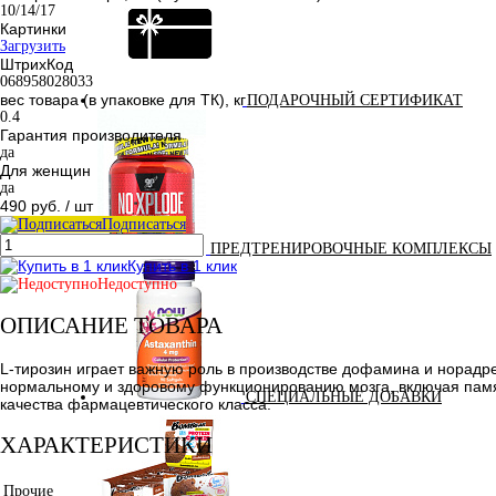
10/14/17
Картинки
Загрузить
ШтрихКод
068958028033
вес товара (в упаковке для ТК), кг
ПОДАРОЧНЫЙ СЕРТИФИКАТ
0.4
Гарантия производителя
да
Для женщин
да
490 руб.
/ шт
Подписаться
ПРЕДТРЕНИРОВОЧНЫЕ КОМПЛЕКСЫ
Купить в 1 клик
Недоступно
ОПИСАНИЕ ТОВАРА
L-тирозин играет важную роль в производстве дофамина и норадр
нормальному и здоровому функционированию мозга, включая памят
СПЕЦИАЛЬНЫЕ ДОБАВКИ
качества фармацевтического класса.
ХАРАКТЕРИСТИКИ
Прочие