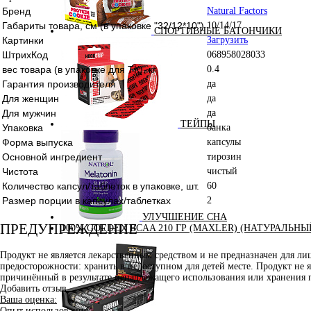
Бренд
Natural Factors
Габариты товара, см (в упаковке "32/12*10")
10/14/17
СПОРТИВНЫЕ БАТОНЧИКИ
Картинки
Загрузить
ШтрихКод
068958028033
вес товара (в упаковке для ТК), кг
0.4
Гарантия производителя
да
Для женщин
да
Для мужчин
да
ТЕЙПЫ
Упаковка
банка
Форма выпуска
капсулы
Основной ингредиент
тирозин
Чистота
чистый
Количество капсул/таблеток в упаковке, шт.
60
Размер порции в капсулах/таблетках
2
УЛУЧШЕНИЕ СНА
ПРЕДУПРЕЖДЕНИЕ
100% GOLDEN BCAA 210 ГР (MAXLER) (НАТУРАЛЬНЫ
Продукт не является лекарственным средством и не предназначен для л
предосторожности: хранить в недоступном для детей месте. Продукт не 
причинённый в результате ненадлежащего использования или хранения 
Добавить отзыв
Ваша оценка:
Опыт использования: