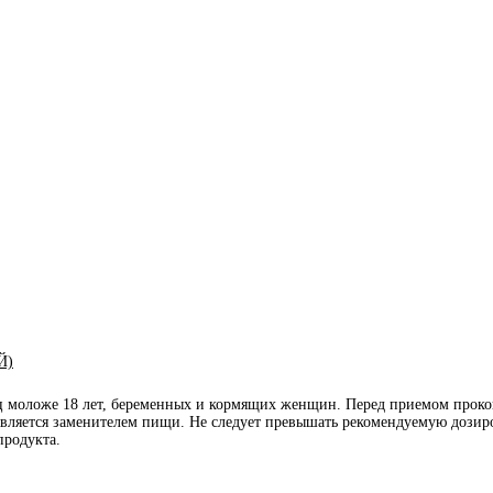
Й)
иц моложе 18 лет, беременных и кормящих женщин. Перед приемом проко
является заменителем пищи. Не следует превышать рекомендуемую дозиро
продукта.