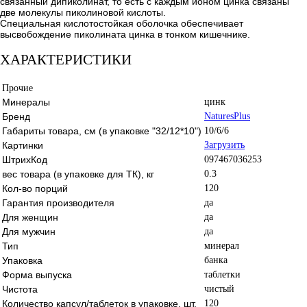
связанный дипиколинат, то есть с каждым ионом цинка связаны
две молекулы пиколиновой кислоты.
Специальная кислотостойкая оболочка обеспечивает
высвобождение пиколината цинка в тонком кишечнике.
ХАРАКТЕРИСТИКИ
Прочие
Минералы
цинк
Бренд
NaturesPlus
Габариты товара, см (в упаковке "32/12*10")
10/6/6
Картинки
Загрузить
ШтрихКод
097467036253
вес товара (в упаковке для ТК), кг
0.3
Кол-во порций
120
Гарантия производителя
да
Для женщин
да
Для мужчин
да
Тип
минерал
Упаковка
банка
Форма выпуска
таблетки
Чистота
чистый
Количество капсул/таблеток в упаковке, шт.
120