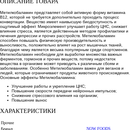
ОПИСАНИЕ ТОВАРА
Метилкобаламин представляет собой активную форму витамина
B12, которой не требуется дополнительно проходить процесс
конвертации. Вещество имеет наивысшую биодоступность и
ощутимый эффект. Микроэлемент улучшает работу ЦНС, снижает
влияние стресса, является действенным методом профилактики и
лечения депрессии и прочих расстройств. Метилкобаламин
способен повышать физическую производительность и
выносливость, положительно влияет на рост мышечных тканей,
благодаря чему является весьма популярным среди спортсменов.
Метилкобаламин необходим для выработки множества важных
ферментов, гормонов и прочих веществ, потому недостаток
вещества в организме может приводить к различным сбоям и
заболеваниям. Особенно Метилкобаламин важен для веганов и
людей, которые ограничивают продукты животного происхождения.
Основные эффекты Метилкобаламина:
Улучшение работы и укрепление ЦНС;
Повышение скорости передачи нейронных импульсов;
Снижение стрессового влияния на организм;
Повышение вынос
ХАРАКТЕРИСТИКИ
Прочие
Бренд
NOW FOODS