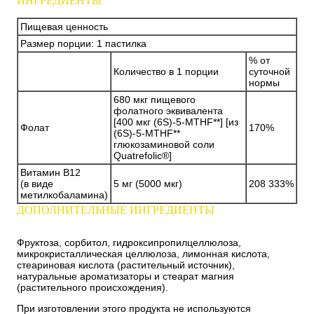
ИНГРЕДИЕНТЫ
Пищевая ценность
Размер порции: 1 пастилка
% от
Количество в 1 порции
суточной
нормы
680 мкг пищевого
фолатного эквивалента
[400 мкг (6S)-5-MTHF**] [из
Фолат
170%
(6S)-5-MTHF**
глюкозаминовой соли
Quatrefolic®]
Витамин B12
(в виде
5 мг (5000 мкг)
208 333%
метилкобаламина)
ДОПОЛНИТЕЛЬНЫЕ ИНГРЕДИЕНТЫ
Фруктоза, сорбитол, гидроксипропилцеллюлоза,
микрокристаллическая целлюлоза, лимонная кислота,
стеариновая кислота (растительный источник),
натуральные ароматизаторы и стеарат магния
(растительного происхождения).
При изготовлении этого продукта не используются