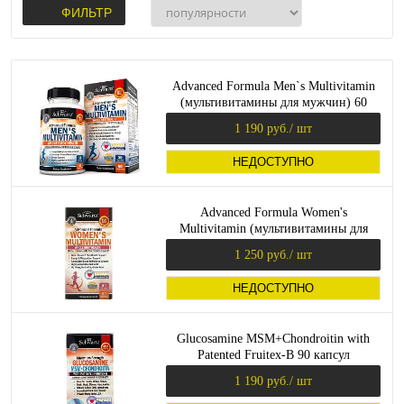
ФИЛЬТР
Advanced Formula Men`s Multivitamin
(мультивитамины для мужчин) 60
капсул (BioSchwartz)
1 190 руб.
/ шт
НЕДОСТУПНО
Advanced Formula Women's
Multivitamin (мультивитамины для
женщин) 60 капсул (BioSchwartz)
1 250 руб.
/ шт
НЕДОСТУПНО
Glucosamine MSM+Chondroitin with
Patented Fruitex-B 90 капсул
(BioSchwartz)
1 190 руб.
/ шт