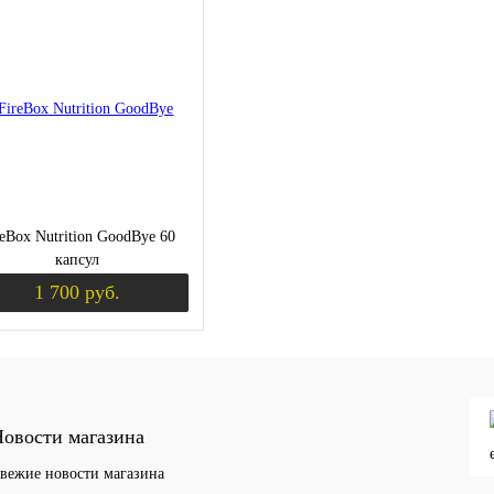
ить в 1 клик
Сравнение
Купить в 1 клик
Сравнение
Ку
збранное
Недоступно
В избранное
Недоступно
В 
reBox Nutrition GoodBye 60
капсул
1 700 руб.
Уведомить о поступлении
ить в 1 клик
Сравнение
овости магазина
збранное
Недоступно
вежие новости магазина