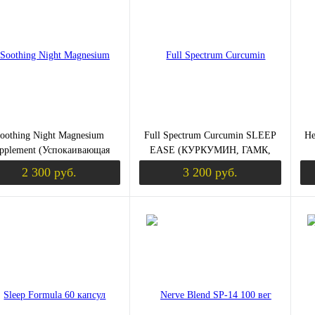
ить в 1 клик
Сравнение
Купить в 1 клик
Сравнение
Ку
збранное
В избранное
В 
В наличии
В наличии
ЫШЕНИЕ ТЕСТОСТЕРОНА)
Вк
ви
oothing Night Magnesium
Full Spectrum Curcumin SLEEP
He
pplement (Успокаивающая
EASE (КУРКУМИН, ГАМК,
очь) вишня 498 г (Jarrow
МЕЛАТОНИН) 60 капсул
ме
2 300 руб.
3 200 руб.
Formulas)
(SOLGAR)
Уведомить о поступлении
Уведомить о пост
К (ХОНДРОПРОТЕКТОРЫ)
ить в 1 клик
Сравнение
Купить в 1 клик
Сравнение
Ку
збранное
Недоступно
В избранное
Недоступно
В 