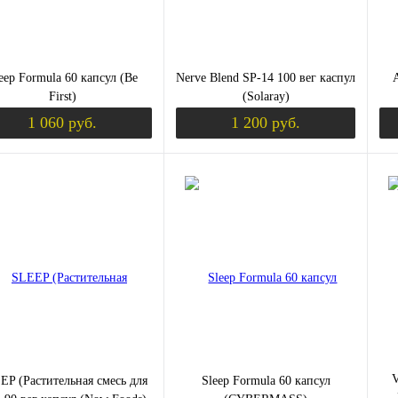
eep Formula 60 капсул (Be
Nerve Blend SP-14 100 вег каспул
First)
(Solaray)
1 060 руб.
1 200 руб.
Уведомить о поступлении
Уведомить о пост
ить в 1 клик
Сравнение
Купить в 1 клик
Сравнение
Ку
збранное
Недоступно
В избранное
Недоступно
В 
V
EP (Растительная смесь для
Sleep Formula 60 капсул