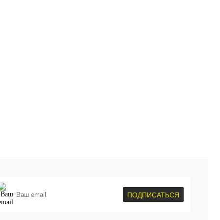
пить в 1 клик
Сравнение
Купить в 1 клик
Сравнение
избранное
Недоступно
В избранное
Недоступно
ПОДПИСАТЬСЯ