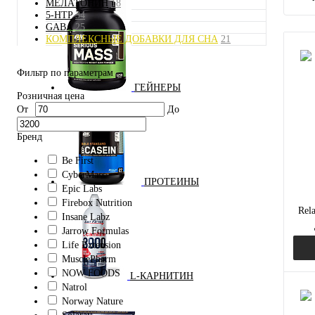
МЕЛАТОНИН
18
5-HTP
34
GABA
25
КОМПЛЕКСНЫЕ ДОБАВКИ ДЛЯ СНА
21
Фильтр по параметрам
ГЕЙНЕРЫ
Розничная цена
От
До
Бренд
Be First
CyberMass
ПРОТЕИНЫ
Epic Labs
Firebox Nutrition
Rel
Insane Labz
Jarrow Formulas
а
Life Extension
MusclePharm
NOW FOODS
L-КАРНИТИН
Natrol
Norway Nature