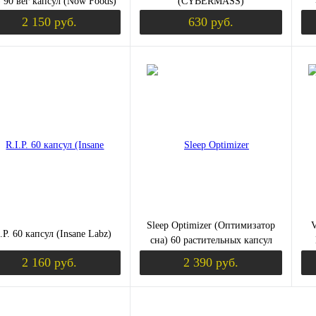
) 90 вег капсул (Now Foods)
(CYBERMASS)
2 150 руб.
630 руб.
Уведомить о поступлении
Уведомить о пост
ить в 1 клик
Сравнение
Купить в 1 клик
Сравнение
Ку
збранное
Недоступно
В избранное
Недоступно
В 
Sleep Optimizer (Оптимизатор
V
.P. 60 капсул (Insane Labz)
сна) 60 растительных капсул
(Jarrow Formulas)
2 160 руб.
2 390 руб.
Уведомить о поступлении
Уведомить о пост