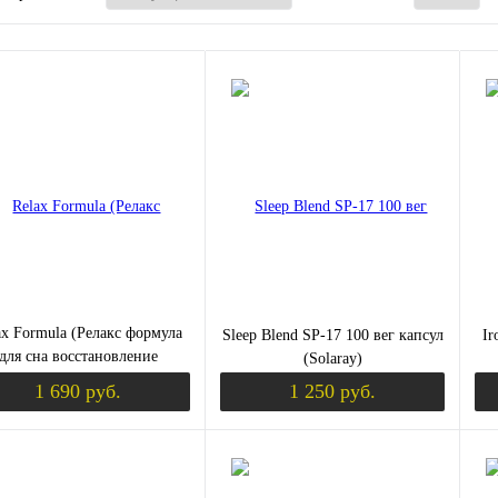
ax Formula (Релакс формула
Sleep Blend SP-17 100 вег капсул
Ir
для сна восстановление
(Solaray)
нтидепрессант) 60 капсул
1 690 руб.
1 250 руб.
(Norway Nature)
В корзину
В корзину