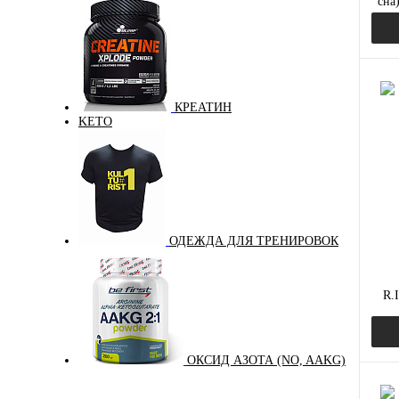
сна
КРЕАТИН
KETO
Куп
В и
ОДЕЖДА ДЛЯ ТРЕНИРОВОК
R.I
ОКСИД АЗОТА (NO, AAKG)