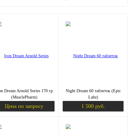
on Dream Arnold Series 170 гр
Night Dream 60 таблеток (Epic
(MusclePharm)
Labz)
Цена по запросу
1 500 руб.
Запросить цену
Уведомить о пос