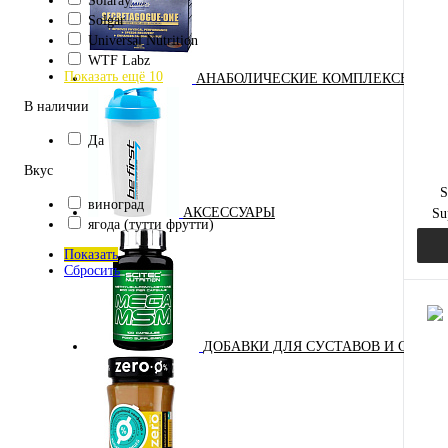
Solaray
Solgar
Куп
Universal Nutrition
В и
WTF Labz
Показать ещё 10
АНАБОЛИЧЕСКИЕ КОМПЛЕКСЫ(ПОВ
В наличии
Да
Вкус
S
виноград
АКСЕССУАРЫ
Su
ягода (тутти фрутти)
н
Показать
Сбросить
ДОБАВКИ ДЛЯ СУСТАВОВ И СВЯЗО
Куп
В и