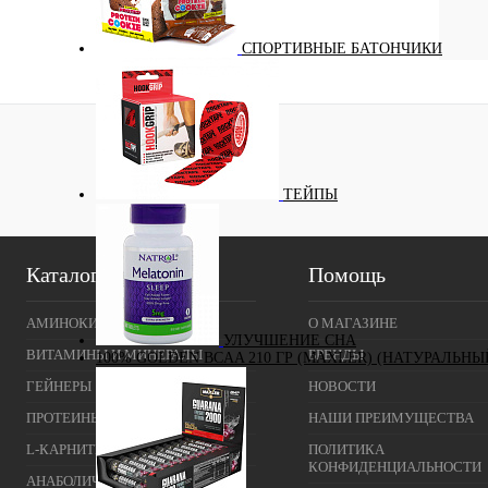
СПОРТИВНЫЕ БАТОНЧИКИ
ТЕЙПЫ
Каталог
Помощь
АМИНОКИСЛОТЫ
О МАГАЗИНЕ
УЛУЧШЕНИЕ СНА
ВИТАМИНЫ И МИНЕРАЛЫ
БРЕНДЫ
100% GOLDEN BCAA 210 ГР (MAXLER) (НАТУРАЛЬНЫ
ГЕЙНЕРЫ
НОВОСТИ
ПРОТЕИНЫ
НАШИ ПРЕИМУЩЕСТВА
L-КАРНИТИН
ПОЛИТИКА
КОНФИДЕНЦИАЛЬНОСТИ
АНАБОЛИЧЕСКИЕ