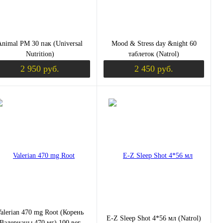
Animal PM 30 пак (Universal
Mood & Stress day &night 60
Nutrition)
таблеток (Natrol)
2 950 руб.
2 450 руб.
уплении
Уведомить о поступлении
Уведомить о пос
пить в 1 клик
Сравнение
Купить в 1 клик
Сравнение
избранное
Недоступно
В избранное
Недоступно
alerian 470 mg Root (Корень
E-Z Sleep Shot 4*56 мл (Natrol)
Валерианы 470 мг) 100 вег