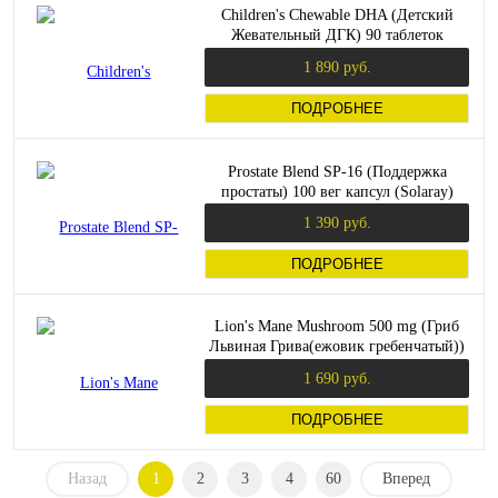
Children's Chewable DHA (Детский
Жевательный ДГК) 90 таблеток
(NaturesPlus)
1 890 руб.
ПОДРОБНЕЕ
Prostate Blend SP-16 (Поддержка
простаты) 100 вег капсул (Solaray)
1 390 руб.
ПОДРОБНЕЕ
Lion's Mane Mushroom 500 mg (Гриб
Львиная Грива(ежовик гребенчатый))
60 капсул (Olimp)
1 690 руб.
ПОДРОБНЕЕ
Назад
1
2
3
4
60
Вперед