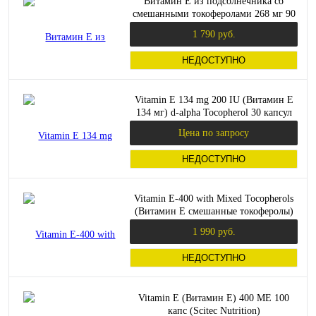
Витамин E из подсолнечника со
смешанными токоферолами 268 мг 90
капсул (California Gold Nutrition)
1 790 руб.
НЕДОСТУПНО
Vitamin E 134 mg 200 IU (Витамин E
134 мг) d-alpha Tocopherol 30 капсул
(Dr. Mercola)
Цена по запросу
НЕДОСТУПНО
Vitamin E-400 with Mixed Tocopherols
(Витамин Е смешанные токоферолы)
100 мягких капсул (Now Foods)
1 990 руб.
НЕДОСТУПНО
Vitamin E (Витамин Е) 400 ME 100
капс (Scitec Nutrition)