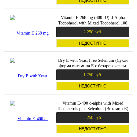
НЕДОСТУПНО
Vitamin E 268 mg (400 IU) d-Alpha
Tocopherol with Mixed Tocopherol 100
мягих капсул (Solaray)
2 250 руб.
НЕДОСТУПНО
Dry E with Yeast Free Selenium (Сухая
форма витамина Е с бездрожжевым
селеном) 100 капсул (Solgar)
1 750 руб.
НЕДОСТУПНО
Vitamin E-400 d-alpha with Mixed
Tocopherols plus Selenium (Витамин Е)
100 мягких капсул (Now Foods)
2 250 руб.
НЕДОСТУПНО