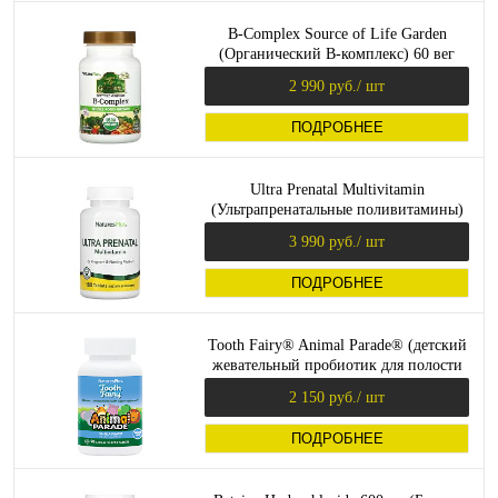
B-Complex Source of Life Garden
(Органический B-комплекс) 60 вег
капсул (NaturesPlus)
2 990 руб.
/ шт
ПОДРОБНЕЕ
Ultra Prenatal Multivitamin
(Ультрапренатальные поливитамины)
180 таблеток (NaturesPlus)
3 990 руб.
/ шт
ПОДРОБНЕЕ
Tooth Fairy® Animal Parade® (детский
жевательный пробиотик для полости
рта) 90 таб (NaturesPlus)
2 150 руб.
/ шт
ПОДРОБНЕЕ