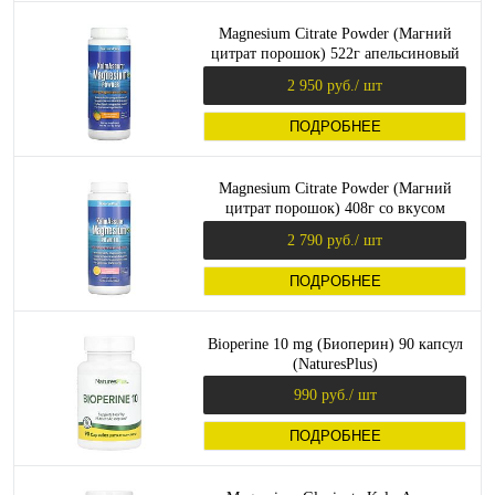
Magnesium Citrate Powder (Магний
цитрат порошок) 522г апельсиновый
вкус (NaturesPlus)
2 950 руб.
/ шт
ПОДРОБНЕЕ
Magnesium Citrate Powder (Магний
цитрат порошок) 408г со вкусом
розовый лимонад (NaturesPlus)
2 790 руб.
/ шт
ПОДРОБНЕЕ
Bioperine 10 mg (Биоперин) 90 капсул
(NaturesPlus)
990 руб.
/ шт
ПОДРОБНЕЕ