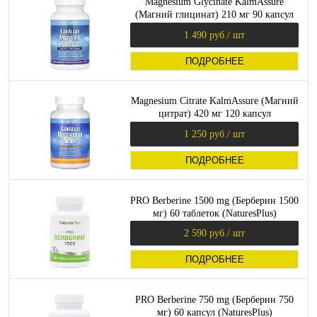
Magnesium Glycinate KalmAssure
(Магний глицинат) 210 мг 90 капсул
(NaturesPlus)
1 490 руб.
/ шт
ПОДРОБНЕЕ
Magnesium Citrate KalmAssure (Магний
цитрат) 420 мг 120 капсул
(NaturesPlus)
1 250 руб.
/ шт
ПОДРОБНЕЕ
PRO Berberine 1500 mg (Берберин 1500
мг) 60 таблеток (NaturesPlus)
2 590 руб.
/ шт
ПОДРОБНЕЕ
PRO Berberine 750 mg (Берберин 750
мг) 60 капсул (NaturesPlus)