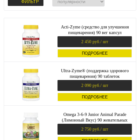
ФИЛЬТР
Acti-Zyme (средство для улучшения
пищеварения) 90 вег капсул
(NaturesPlus)
2 450 руб.
/ шт
ПОДРОБНЕЕ
Ultra-Zyme® (поддержка здорового
пищеварения) 90 таблеток
(NaturesPlus)
2 090 руб.
/ шт
ПОДРОБНЕЕ
Omega 3-6-9 Junior Animal Parade
(Лимонный Вкус) 90 жевательных
капсул (NaturesPlus)_
2 750 руб.
/ шт