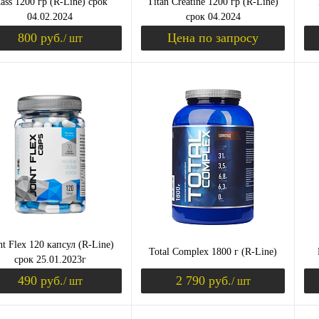
ass 1200 гр (R-Line) срок
Titan Creatine 1200 гр (R-Line)
04.02.2024
срок 04.2024
800 руб.
Цена по запросу
/ шт
Уведомить о поступлении
Запросить цену
ить в 1 клик
Сравнение
Купить в 1 клик
Сравнение
Ку
збранное
Недоступно
В избранное
Недоступно
В 
Вкус
Вк
ина
клубника
шоколад
шоколад
ваниль
кл
иль
банан
nt Flex 120 капсул (R-Line)
Total Complex 1800 г (R-Line)
срок 25.01.2023г
490 руб.
2 790 руб.
/ шт
/ шт