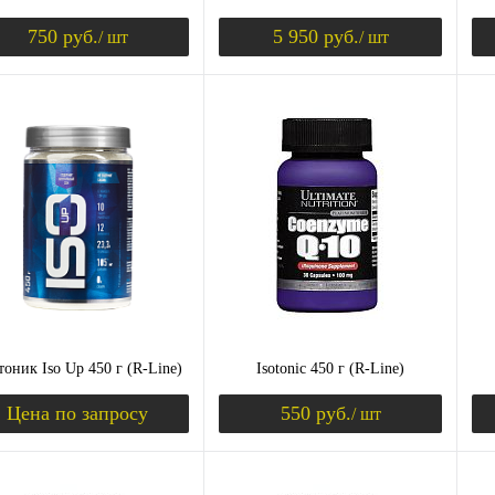
750 руб.
5 950 руб.
/ шт
/ шт
ЫШЕНИЕ ТЕСТОСТЕРОНА)
Уведомить о поступлении
Уведомить о пост
ить в 1 клик
Сравнение
Купить в 1 клик
Сравнение
Ку
збранное
Недоступно
В избранное
Недоступно
В 
Вкус
Вк
малина
клубника
шоколад
ма
ваниль
банан
пломбир
ва
тоник Iso Up 450 г (R-Line)
Isotonic 450 г (R-Line)
К (ХОНДРОПРОТЕКТОРЫ)
Цена по запросу
550 руб.
/ шт
Запросить цену
Уведомить о пост