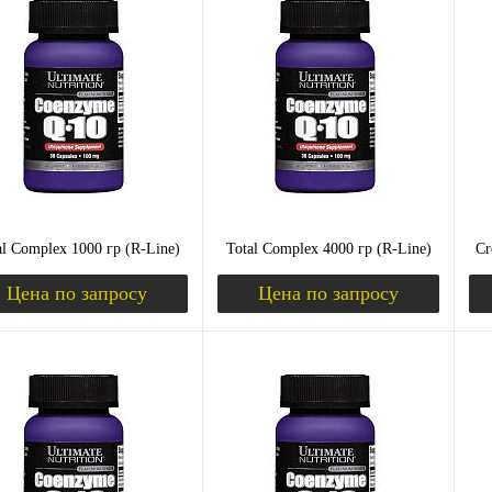
ить в 1 клик
Сравнение
Купить в 1 клик
Сравнение
Ку
збранное
Недоступно
В избранное
Недоступно
В 
Вкус
Вк
ас
черная смородина
ананас
апельсин
лимон
ма
ьсин
лимон
яблоко
вишня
че
ня
ап
al Complex 1000 гр (R-Line)
Total Complex 4000 гр (R-Line)
Cr
в
Цена по запросу
Цена по запросу
Запросить цену
Запросить цену
ить в 1 клик
Сравнение
Купить в 1 клик
Сравнение
Ку
збранное
Недоступно
В избранное
Недоступно
В 