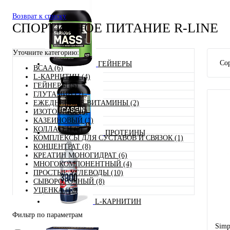
Возврат к списку
СПОРТИВНОЕ ПИТАНИЕ R-LINE
Уточните категорию:
Сор
ГЕЙНЕРЫ
BCAA (6)
L-КАРНИТИН (4)
ГЕЙНЕРЫ (5)
ГЛУТАМИН (2)
ЕЖЕДНЕВНЫЕ ВИТАМИНЫ (2)
ИЗОТОНИКИ (6)
КАЗЕИНОВЫЙ (1)
КОЛЛАГЕН (2)
ПРОТЕИНЫ
КОМПЛЕКСЫ ДЛЯ СУСТАВОВ И СВЯЗОК (1)
КОНЦЕНТРАТ (8)
КРЕАТИН МОНОГИДРАТ (6)
МНОГОКОМПОНЕНТНЫЙ (4)
ПРОСТЫЕ УГЛЕВОДЫ (10)
СЫВОРОТОЧНЫЙ (8)
УЦЕНКА (12)
L-КАРНИТИН
Фильтр по параметрам
Simp