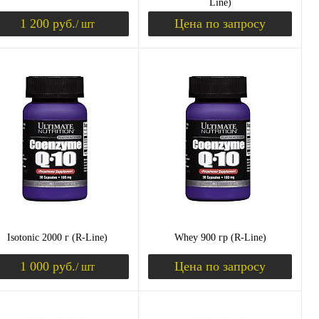
Line)
1 200 руб.
Цена по запросу
/ шт
уплении
Уведомить о поступлении
Запросить цену
пить в 1 клик
Сравнение
Купить в 1 клик
Сравнение
избранное
Недоступно
В избранное
Недоступно
ус
Вкус
лина
клубника
шоколад
ананас
черная смородина
ниль
банан
апельсин
лимон
яблоко
вишня
Isotonic 2000 г (R-Line)
Whey 900 гр (R-Line)
1 000 руб.
Цена по запросу
/ шт
уплении
Уведомить о поступлении
Запросить цену