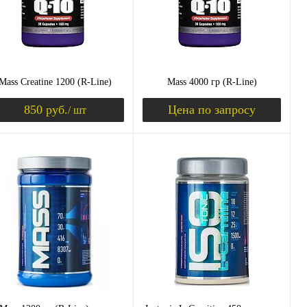
Вкус
малина
клубника
шоколад
ваниль
банан
Mass Creatine 1200 (R-Line)
Mass 4000 гр (R-Line)
850 руб.
Цена по запросу
/ шт
уплении
Уведомить о поступлении
Запросить цену
пить в 1 клик
Сравнение
Купить в 1 клик
Сравнение
избранное
Недоступно
В избранное
Недоступно
ус
Вкус
лина
клубника
шоколад
шоколад
ваниль
банан
ниль
банан