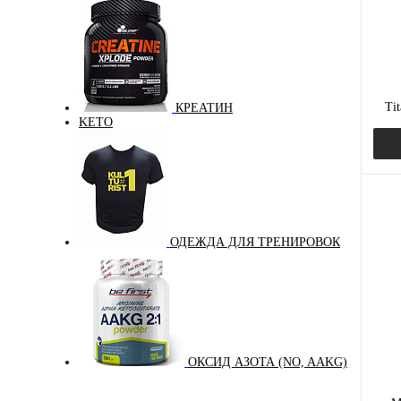
Вкус
клу
Tit
КРЕАТИН
KETO
ОДЕЖДА ДЛЯ ТРЕНИРОВОК
Куп
В и
Вкус
мал
ОКСИД АЗОТА (NO, AAKG)
ван