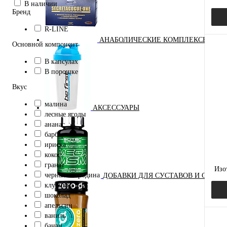
В наличии
Бренд
R-LINE
АНАБОЛИЧЕСКИЕ КОМПЛЕКСЫ(ПОВ
Основной компонент
В капсулах
В порошке
Куп
Вкус
В и
малина
АКСЕССУАРЫ
лесные ягоды
ананас
барбарис
ириска
кокос
гранат
Изо
черная смородина
ДОБАВКИ ДЛЯ СУСТАВОВ И СВЯЗО
клубника
шоколад
апельсин
ваниль
банан