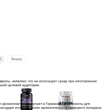
ус
Вкус
люква
ананас
вишня
3
Вперед
уплении
вропы, заявляет, что не использует сахар при изготовлении
аний целевой аудитории.
и ароматизаторы закупает в Германии, компоненты для
Благодаря использованию ароматизаторов немецкого концерна