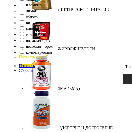
пломбир
ДИЕТИЧЕСКОЕ ПИТАНИЕ
лимон
Куп
яблоко
В и
вишня
клюква
Вкус
моккачино
шоколад-орех
анан
шоколад - орех
ЖИРОСЖИГАТЕЛИ
апел
кола-мармелад
Показать ещё 17
виш
Показать
Tot
Сбросить
ЗМА (ZMA)
Куп
В и
ЗДОРОВЬЕ И ДОЛГОЛЕТИЕ