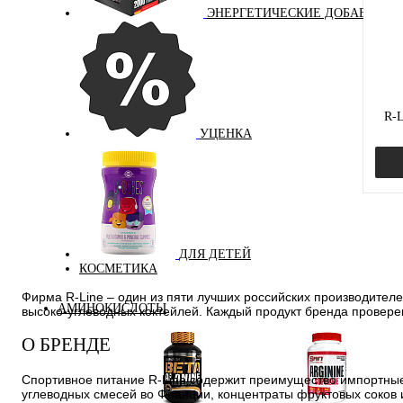
ЭНЕРГЕТИЧЕСКИЕ ДОБАВКИ
R-L
УЦЕНКА
ДЛЯ ДЕТЕЙ
Куп
КОСМЕТИКА
Фирма R-Line – один из пяти лучших российских производителей
В и
АМИНОКИСЛОТЫ
высоко-углеводных коктейлей. Каждый продукт бренда провере
Вкус
О БРЕНДЕ
апел
Спортивное питание R-Line содержит преимущество импортные 
углеводных смесей во Франции, концентраты фруктовых соков 