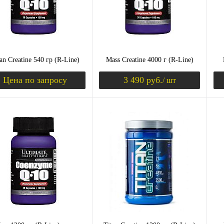
Вкус
бника
банан
малина
шоколад
банан
an Creatine 540 гр (R-Line)
Mass Creatine 4000 г (R-Line)
Цена по запросу
3 490 руб.
/ шт
Запросить цену
Уведомить о пост
ить в 1 клик
Сравнение
Купить в 1 клик
Сравнение
Ку
збранное
Недоступно
В избранное
Недоступно
В 
Вкус
Вк
ина
клубника
шоколад
малина
клубника
шоколад
ма
иль
банан
ваниль
банан
ва