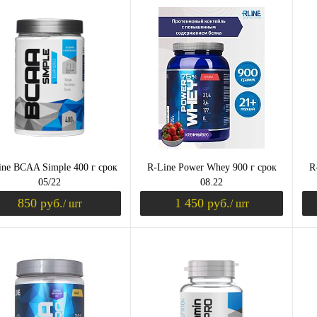
Уведомить о поступлении
Уведомить о пост
ить в 1 клик
Сравнение
Купить в 1 клик
Сравнение
Ку
збранное
Недоступно
В избранное
Недоступно
В 
Вкус
Вк
шоколад
кл
ба
ine BCAA Simple 400 г срок
R-Line Power Whey 900 г срок
R
05/22
08.22
850 руб.
1 450 руб.
/ шт
/ шт
Й)
Уведомить о поступлении
Уведомить о пост
ить в 1 клик
Сравнение
Купить в 1 клик
Сравнение
Ку
збранное
Недоступно
В избранное
Недоступно
В 