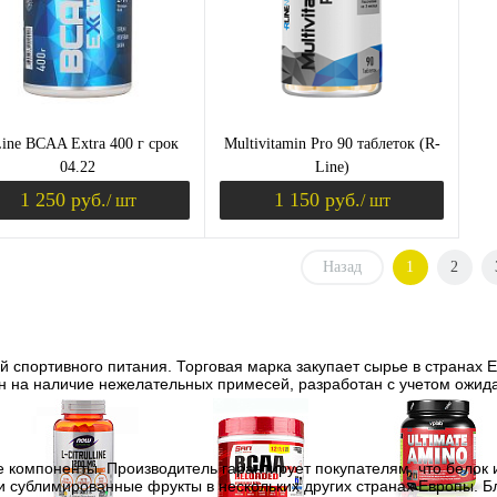
Вкус
Вк
ваниль
к
ine BCAA Extra 400 г срок
Multivitamin Pro 90 таблеток (R-
04.22
Line)
1 250 руб.
1 150 руб.
/ шт
/ шт
Назад
1
2
Уведомить о поступлении
Уведомить о пост
ить в 1 клик
Сравнение
Купить в 1 клик
Сравнение
 спортивного питания. Торговая марка закупает сырье в странах Е
збранное
Недоступно
В избранное
Недоступно
н на наличие нежелательных примесей, разработан с учетом ожид
ьсин
компоненты. Производитель гарантирует покупателям, что белок 
и сублимированные фрукты в нескольких других странах Европы. 