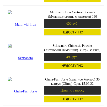
Multi with Iron Century Formula
(Мультивитамины с железом) 130
таблеток (Swanson) срок 12.22
650 руб.
НЕДОСТУПНО
Schisandra Chinensis Powder
(Китайский лимонник) 33 гр (Be First)
срок 02.02.22
496 руб.
НЕДОСТУПНО
Chela-Ferr Forte (хелатное Железо) 30
капсул (Olimp) Срок 15.09.22
Цена по запросу
НЕДОСТУПНО