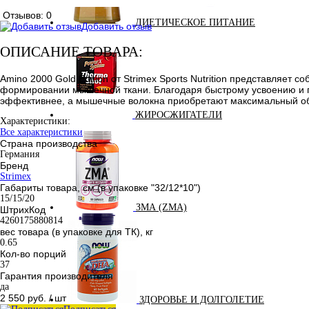
Отзывов: 0
ДИЕТИЧЕСКОЕ ПИТАНИЕ
Добавить отзыв
ОПИСАНИЕ ТОВАРА:
Amino 2000 Gold Edition от Strimex Sports Nutrition представл
формировании мышечной ткани. Благодаря быстрому усвоению и п
эффективнее, а мышечные волокна приобретают максимальный объе
ЖИРОСЖИГАТЕЛИ
Характеристики:
Все характеристики
Страна производства
Германия
Бренд
Strimex
Габариты товара, см (в упаковке "32/12*10")
15/15/20
ЗМА (ZMA)
ШтрихКод
4260175880814
вес товара (в упаковке для ТК), кг
0.65
Кол-во порций
37
Гарантия производителя
да
2 550 руб.
/ шт
ЗДОРОВЬЕ И ДОЛГОЛЕТИЕ