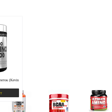
леток (Kevin
шт
корзину