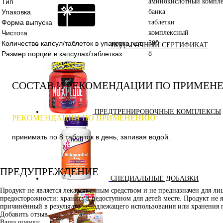
Тип
аминокислотный компле
Упаковка
банка
Форма выпуска
таблетки
Чистота
комплексный
Количество капсул/таблеток в упаковке, шт.
300
ПОДАРОЧНЫЙ СЕРТИФИКАТ
Размер порции в капсулах/таблетках
8
СОСТАВ И РЕКОМЕНДАЦИИ ПО ПРИМЕН
ПРЕДТРЕНИРОВОЧНЫЕ КОМПЛЕКСЫ
РЕКОМЕНДАЦИИ ПО ПРИМЕНЕНИЮ
принимать по 8 таблеток в день, запивая водой.
ПРЕДУПРЕЖДЕНИЕ
СПЕЦИАЛЬНЫЕ ДОБАВКИ
Продукт не является лекарственным средством и не предназначен для л
предосторожности: хранить в недоступном для детей месте. Продукт не 
причинённый в результате ненадлежащего использования или хранения 
Добавить отзыв
Ваша оценка: