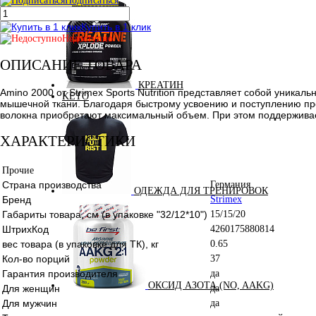
Подписаться
Купить в 1 клик
Недоступно
ОПИСАНИЕ ТОВАРА
КРЕАТИН
Amino 2000 от Strimex Sports Nutrition представляет собой ун
KETO
мышечной ткани. Благодаря быстрому усвоению и поступлению пр
волокна приобретают максимальный объем. При этом поддерживает
ХАРАКТЕРИСТИКИ
Прочие
Страна производства
Германия
ОДЕЖДА ДЛЯ ТРЕНИРОВОК
Бренд
Strimex
Габариты товара, см (в упаковке "32/12*10")
15/15/20
ШтрихКод
4260175880814
вес товара (в упаковке для ТК), кг
0.65
Кол-во порций
37
Гарантия производителя
да
ОКСИД АЗОТА (NO, AAKG)
Для женщин
да
Для мужчин
да