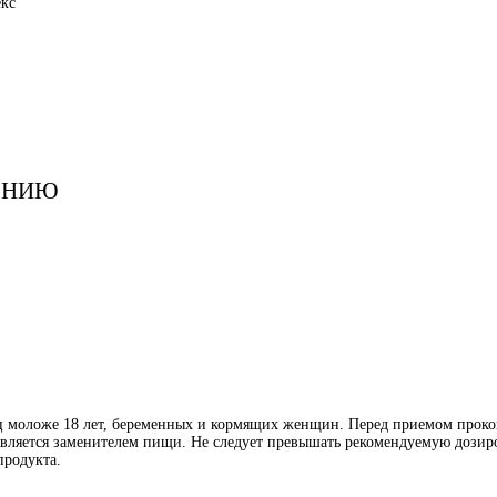
кс
ЕНИЮ
иц моложе 18 лет, беременных и кормящих женщин. Перед приемом проко
является заменителем пищи. Не следует превышать рекомендуемую дозиро
продукта.