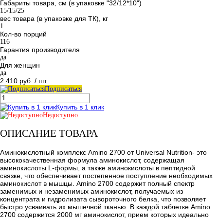
Габариты товара, см (в упаковке "32/12*10")
15/15/25
вес товара (в упаковке для ТК), кг
1
Кол-во порций
116
Гарантия производителя
да
Для женщин
да
2 410 руб.
/ шт
Подписаться
Купить в 1 клик
Недоступно
ОПИСАНИЕ ТОВАРА
Аминокислотный комплекс Amino 2700 от Universal Nutrition- это
высококачественная формула аминокислот, содержащая
аминокислоты L-формы, а также аминокислоты в пептидной
связке, что обеспечивает постепенное поступление необходимых
аминокислот в мышцы. Amino 2700 содержит полный спектр
заменимых и незаменимых аминокислот, получаемых из
концентрата и гидролизата сывороточного белка, что позволяет
быстро усваивать их мышечной тканью. В каждой таблетке Amino
2700 содержится 2000 мг аминокислот, прием которых идеально