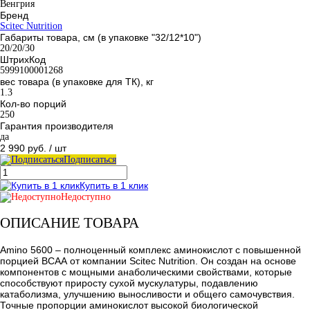
Венгрия
Бренд
Scitec Nutrition
Габариты товара, см (в упаковке "32/12*10")
20/20/30
ШтрихКод
5999100001268
вес товара (в упаковке для ТК), кг
1.3
Кол-во порций
250
Гарантия производителя
да
2 990 руб.
/ шт
Подписаться
Купить в 1 клик
Недоступно
ОПИСАНИЕ ТОВАРА
Amino 5600 – полноценный комплекс аминокислот с повышенной
порцией ВСАА от компании Scitec Nutrition. Он создан на основе
компонентов с мощными анаболическими свойствами, которые
способствуют приросту сухой мускулатуры, подавлению
катаболизма, улучшению выносливости и общего самочувствия.
Точные пропорции аминокислот высокой биологической