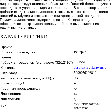
лиц, которые ведут активный образ жизни. Говяжий белок получают
посредством удаления жира и холестерина. В состав спортивной
добавки входят такие компоненты, как изолят говяжьего протеина,
говяжий альбумин и экстракт печени аргентинской говядины.
Помимо аминокислот содержит креатин. Каждая порция
обеспечивает спортсмена полным набором аминокислот из
различных источников.
ХАРАКТЕРИСТИКИ
Прочие
Страна производства
Венгрия
Бренд
Габариты товара, см (в упаковке "32/12*10")
15/15/20
Картинки
Загрузить
/
Загрузить
ШтрихКод
5999076206810
вес товара (в упаковке для ТК), кг
0.4
Кол-во порций
40
Гарантия производителя
да
Для женщин
да
Для мужчин
да
аминокислотный
Тип
комплекс