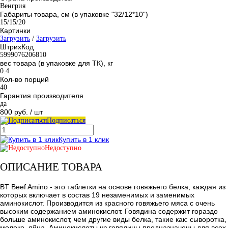
Венгрия
Габариты товара, см (в упаковке "32/12*10")
15/15/20
Картинки
Загрузить
/
Загрузить
ШтрихКод
5999076206810
вес товара (в упаковке для ТК), кг
0.4
Кол-во порций
40
Гарантия производителя
да
800 руб.
/ шт
Подписаться
Купить в 1 клик
Недоступно
ОПИСАНИЕ ТОВАРА
BT Beef Amino - это таблетки на основе говяжьего белка, каждая из
которых включает в состав 19 незаменимых и заменимых
аминокислот. Производится из красного говяжьего мяса с очень
высоким содержанием аминокислот. Говядина содержит гораздо
больше аминокислот, чем другие виды белка, такие как: сыворотка,
молоко, яйца. Аминокислоты из говядины предназначены для всех