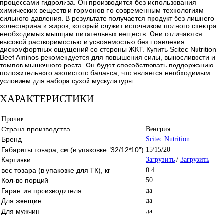
процессами гидролиза. Он производится без использования
химических веществ и гормонов по современным технологиям
сильного давления. В результате получается продукт без лишнего
холестерина и жиров, который служит источником полного спектра
необходимых мышцам питательных веществ. Они отличаются
высокой растворимостью и усвояемостью без появления
дискомфортных ощущений со стороны ЖКТ. Купить Scitec Nutrition
Beef Aminos рекомендуется для повышения силы, выносливости и
темпов мышечного роста. Он будет способствовать поддержанию
положительного азотистого баланса, что является необходимым
условием для набора сухой мускулатуры.
ХАРАКТЕРИСТИКИ
Прочие
Страна производства
Венгрия
Бренд
Scitec Nutrition
Габариты товара, см (в упаковке "32/12*10")
15/15/20
Картинки
Загрузить
/
Загрузить
вес товара (в упаковке для ТК), кг
0.4
Кол-во порций
50
Гарантия производителя
да
Для женщин
да
Для мужчин
да