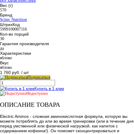
Все характеристики
Вес (г)
570
Бренд
Scitec Nutrition
ШтрихКод
5999100007116
Кол-во порций
30
Гарантия производителя
да
Характеристики
яблоко
Вкус
яблоко
1 760 руб.
/ шт
Подписаться
Купить в 1 клик
Недоступно
ОПИСАНИЕ ТОВАРА
Electric Aminos - сложная аминокислотная формула, которую вы
можете потреблять до или во время тренировки (или в течение дня
перед умственной или физической нагрузкой, как напиток с
содержанием кофеина!). Он поможет сконцентрироваться и