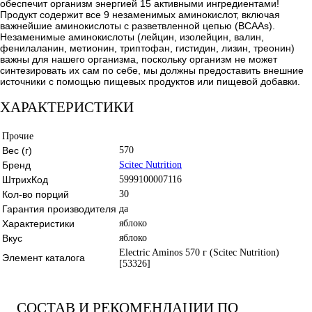
обеспечит организм энергией 15 активными ингредиентами!
Продукт содержит все 9 незаменимых аминокислот, включая
важнейшие аминокислоты с разветвленной цепью (BCAAs).
Незаменимые аминокислоты (лейцин, изолейцин, валин,
фенилаланин, метионин, триптофан, гистидин, лизин, треонин)
важны для нашего организма, поскольку организм не может
синтезировать их сам по себе, мы должны предоставить внешние
источники с помощью пищевых продуктов или пищевой добавки.
ХАРАКТЕРИСТИКИ
Прочие
Вес (г)
570
Бренд
Scitec Nutrition
ШтрихКод
5999100007116
Кол-во порций
30
Гарантия производителя
да
Характеристики
яблоко
Вкус
яблоко
Electric Aminos 570 г (Scitec Nutrition)
Элемент каталога
[53326]
СОСТАВ И РЕКОМЕНДАЦИИ ПО