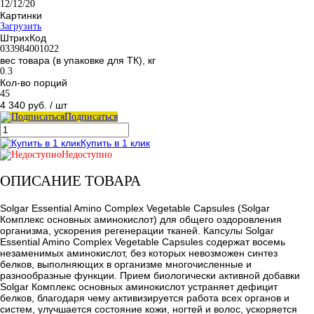
12/12/20
Картинки
Загрузить
ШтрихКод
033984001022
вес товара (в упаковке для ТК), кг
0.3
Кол-во порций
45
4 340 руб.
/ шт
Подписаться
Купить в 1 клик
Недоступно
ОПИСАНИЕ ТОВАРА
Solgar Essential Amino Complex Vegetable Capsules (Solgar
Комплекс основных аминокислот) для общего оздоровления
организма, ускорения регенерации тканей. Капсулы Solgar
Essential Amino Complex Vegetable Capsules содержат восемь
незаменимых аминокислот, без которых невозможен синтез
белков, выполняющих в организме многочисленные и
разнообразные функции. Прием биологически активной добавки
Solgar Комплекс основных аминокислот устраняет дефицит
белков, благодаря чему активизируется работа всех органов и
систем, улучшается состояние кожи, ногтей и волос, ускоряется