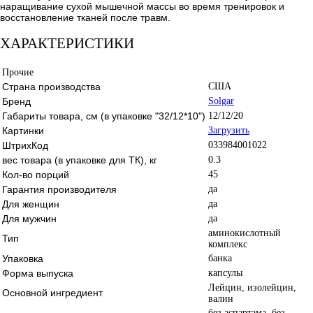
наращивание сухой мышечной массы во время тренировок и
восстановление тканей после травм.
ХАРАКТЕРИСТИКИ
Прочие
Страна производства
США
Бренд
Solgar
Габариты товара, см (в упаковке "32/12*10")
12/12/20
Картинки
Загрузить
ШтрихКод
033984001022
вес товара (в упаковке для ТК), кг
0.3
Кол-во порций
45
Гарантия производителя
да
Для женщин
да
Для мужчин
да
аминокислотный
Тип
комплекс
Упаковка
банка
Форма выпуска
капсулы
Лейцин, изолейцин,
Основной ингредиент
валин
без аспартама, без