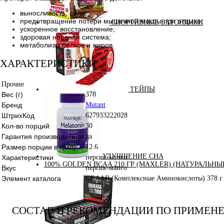
выносливость, сила;
предотвращение потери мышечной массы при отдыхе;
СПОРТИВНЫЕ БАТОНЧИКИ
ускоренное восстановление;
здоровая нервная система;
метаболизм белков и жиров.
ХАРАКТЕРИСТИКИ
Прочие
ТЕЙПЫ
Вес (г)
378
Бренд
Mutant
ШтрихКод
627933222028
Кол-во порций
30
Гарантия производителя
да
Размер порции в г(мл)
12.6
УЛУЧШЕНИЕ СНА
Характеристики
персик-манго
100% GOLDEN BCAA 210 ГР (MAXLER) (НАТУРАЛЬНЫ
Вкус
персик-манго
Элемент каталога
GEAAR (Комплексные Аминокислоты) 378 г (
СОСТАВ И РЕКОМЕНДАЦИИ ПО ПРИМЕН