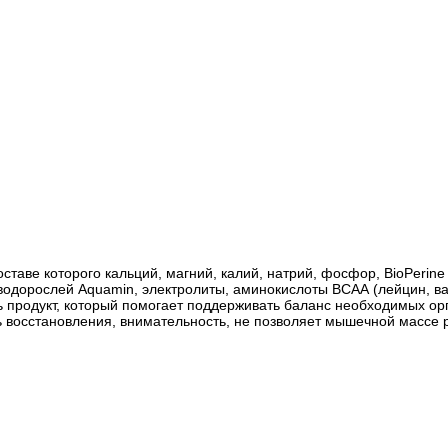
ставе которого кальций, магний, калий, натрий, фосфор, BioPerin
 водорослей Aquamin, электролиты, аминокислоты ВСАА (лейцин, в
ать продукт, который помогает поддерживать баланс необходимых о
ть восстановления, внимательность, не позволяет мышечной массе