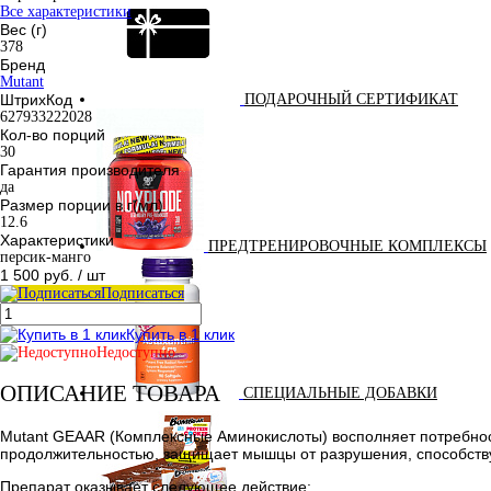
Все характеристики
Вес (г)
378
Бренд
Mutant
ШтрихКод
ПОДАРОЧНЫЙ СЕРТИФИКАТ
627933222028
Кол-во порций
30
Гарантия производителя
да
Размер порции в г(мл)
12.6
Характеристики
ПРЕДТРЕНИРОВОЧНЫЕ КОМПЛЕКСЫ
персик-манго
1 500 руб.
/ шт
Подписаться
Купить в 1 клик
Недоступно
ОПИСАНИЕ ТОВАРА
СПЕЦИАЛЬНЫЕ ДОБАВКИ
Mutant GEAAR (Комплексные Аминокислоты) восполняет потребност
продолжительностью, защищает мышцы от разрушения, способству
Препарат оказывает следующее действие: