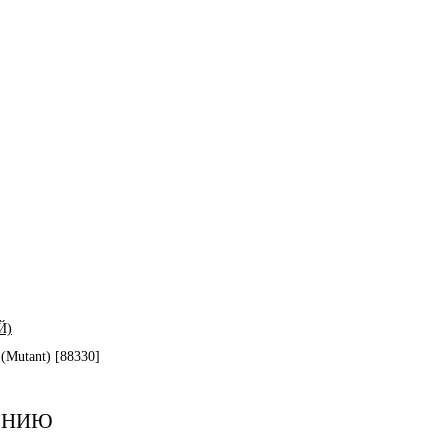
Й)
Mutant) [88330]
ЕНИЮ