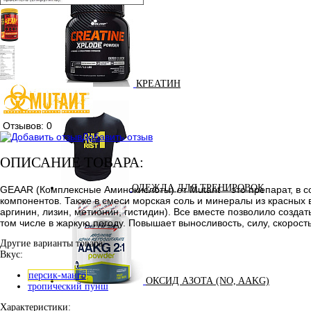
КРЕАТИН
KETO
Отзывов: 0
Добавить отзыв
ОПИСАНИЕ ТОВАРА:
ОДЕЖДА ДЛЯ ТРЕНИРОВОК
GEAAR (Комплексные Аминокислоты) от Mutant – это препарат, в со
компонентов. Также в смеси морская соль и минералы из красных
аргинин, лизин, метионин, гистидин). Все вместе позволило созд
том числе в жаркую погоду. Повышает выносливость, силу, скорос
Другие варианты товара:
Вкус:
персик-манго
ОКСИД АЗОТА (NO, AAKG)
тропический пунш
Характеристики: