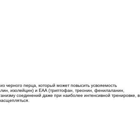
e из черного перца, который может повысить усвояемость
алин, изолейцин) и ЕАА (триптофан, треонин, фенилаланин,
рганизму соединений даже при наиболее интенсивной тренировке, в
 расщепляться.