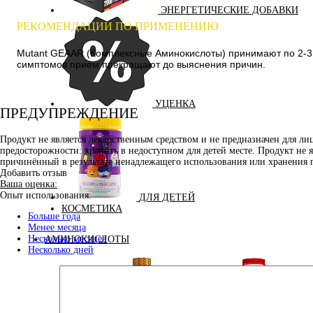
ЭНЕРГЕТИЧЕСКИЕ ДОБАВКИ
РЕКОМЕНДАЦИИ ПО ПРИМЕНЕНИЮ
Mutant GEAAR (Комплексные Аминокислоты) принимают по 2-3 п
симптомов прием прекращают до выяснения причин.
УЦЕНКА
ПРЕДУПРЕЖДЕНИЕ
Продукт не является лекарственным средством и не предназначен для л
предосторожности: хранить в недоступном для детей месте. Продукт не 
причинённый в результате ненадлежащего использования или хранения 
Добавить отзыв
Ваша оценка:
Опыт использования:
ДЛЯ ДЕТЕЙ
КОСМЕТИКА
Больше года
Менее месяца
Несколько месяцев
АМИНОКИСЛОТЫ
Несколько дней