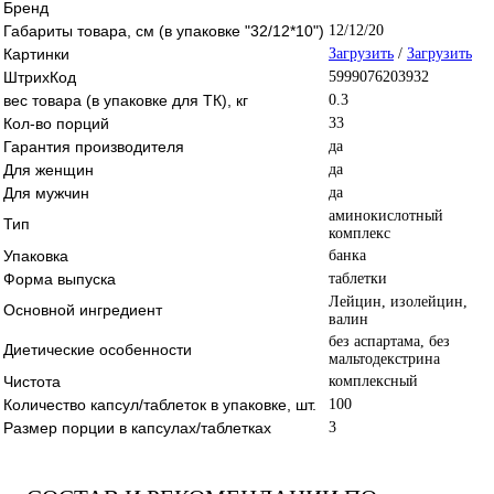
Бренд
Габариты товара, см (в упаковке "32/12*10")
12/12/20
Картинки
Загрузить
/
Загрузить
ШтрихКод
5999076203932
вес товара (в упаковке для ТК), кг
0.3
Кол-во порций
33
Гарантия производителя
да
Для женщин
да
Для мужчин
да
аминокислотный
Тип
комплекс
Упаковка
банка
Форма выпуска
таблетки
Лейцин, изолейцин,
Основной ингредиент
валин
без аспартама, без
Диетические особенности
мальтодекстрина
Чистота
комплексный
Количество капсул/таблеток в упаковке, шт.
100
Размер порции в капсулах/таблетках
3