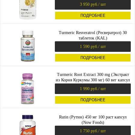
Research)
3 950 руб.
/ шт
ПОДРОБНЕЕ
Turmeric Resveratrol (Ресвератрол) 30
таблеток (KAL)
1 590 руб.
/ шт
ПОДРОБНЕЕ
Turmeric Root Extract 300 mg (Экстракт
из Корня Куркумы 300 мг) 60 вег капсул
(Solaray)
1 990 руб.
/ шт
ПОДРОБНЕЕ
Rutin (Рутин) 450 мг 100 раст капсул
(Now Foods)
1 750 руб.
/ шт