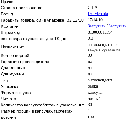
Прочие
Страна производства
США
Бренд
Dr. Mercola
Габариты товара, см (в упаковке "32/12*10")
17/14/10
Картинки
Загрузить
/
Загрузить
ШтрихКод
813006015394
вес товара (в упаковке для ТК), кг
0.3
антиоксидантная
Назначение
защита организма
Кол-во порций
30
Гарантия производителя
да
Для женщин
да
Для мужчин
да
Тип
антиоксидант
Упаковка
банка
Форма выпуска
капсулы
Чистота
чистый
Количество капсул/таблеток в упаковке, шт.
30
Размер порции в капсулах/таблетках
1
детский
Нет