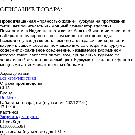
ОПИСАНИЕ ТОВАРА:
Провозглашенная «пряностью жизни», куркума на протяжении
тысяч лет почиталась как мощный стимулятор здоровья.
Почитаемая в Индии на протяжении большей части истории, она
набирает популярность во всем мире в последние годы.
Возможно, у вас даже есть немного этой красочной «пряности
карри» в вашем собственном шкафчике со специями. Куркума
содержит биоактивное соединение, называемое куркумином,
которое также является пигментом, придающим куркуме ее
характерный желто-оранжевый цвет. Куркумин — это полифенол с
мощными антиоксидантными свойствами.
Характеристики:
Все характеристики
Страна производства
США
Бренд
Dr. Mercola
Габариты товара, см (в упаковке "32/12*10")
17/14/10
Картинки
Загрузить
/
Загрузить
ШтрихКод
813006015394
вес товара (в упаковке для ТК), кг