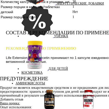
Количество капсул/таблеток в упаковке, шт.
30
ЭНЕРГЕТИЧЕСКИЕ ДОБАВКИ
Размер порции в капсулах/таблетках
1
детский
Нет
Размер порции в г(мл)
1
СОСТАВ И РЕКОМЕНДАЦИИ ПО ПРИМЕН
УЦЕНКА
РЕКОМЕНДАЦИИ ПО ПРИМЕНЕНИЮ
Life Extension Bio-Quercetin принимают по 1 капсуле ежеднев
витаминной активностью.
ДЛЯ ДЕТЕЙ
КОСМЕТИКА
ПРЕДУПРЕЖДЕНИЕ
АМИНОКИСЛОТЫ
Продукт не является лекарственным средством и не предназначен для л
предосторожности: хранить в недоступном для детей месте. Продукт не 
причинённый в результате ненадлежащего использования или хранения 
Добавить отзыв
Ваша оценка:
Опыт использования: