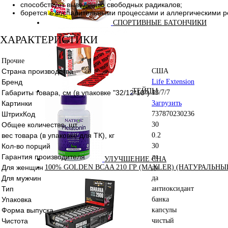
способствует выведению свободных радикалов;
борется с воспалительными процессами и аллергическими р
СПОРТИВНЫЕ БАТОНЧИКИ
ХАРАКТЕРИСТИКИ
Прочие
Страна производства
США
Бренд
Life Extension
ТЕЙПЫ
Габариты товара, см (в упаковке "32/12*10")
13/7/7
Картинки
Загрузить
ШтрихКод
737870230236
Общее количество, шт.
30
вес товара (в упаковке для ТК), кг
0.2
Кол-во порций
30
Гарантия производителя
да
УЛУЧШЕНИЕ СНА
Для женщин
да
100% GOLDEN BCAA 210 ГР (MAXLER) (НАТУРАЛЬНЫ
Для мужчин
да
Тип
антиоксидант
Упаковка
банка
Форма выпуска
капсулы
Чистота
чистый