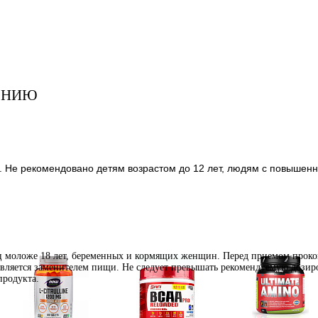
ЕНИЮ
но. Не рекомендовано детям возрастом до 12 лет, людям с повышенн
иц моложе 18 лет, беременных и кормящих женщин. Перед приемом проко
является заменителем пищи. Не следует превышать рекомендуемую дозиро
продукта.