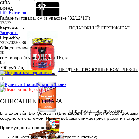
США
Бренд
Life Extension
Габариты товара, см (в упаковке "32/12*10")
13/7/7
Картинки
ПОДАРОЧНЫЙ СЕРТИФИКАТ
Загрузить
ШтрихКод
737870230236
Общее количество, шт.
30
вес товара (в упаковке для ТК), кг
0.2
790 руб.
/ шт
ПРЕДТРЕНИРОВОЧНЫЕ КОМПЛЕКСЫ
Подписаться
Купить в 1 клик
Недоступно
ОПИСАНИЕ ТОВАРА
СПЕЦИАЛЬНЫЕ ДОБАВКИ
Life Extension Bio-Quercetin (Био-кверцитин) – диетическая доба
сосудистой системой. Прием добавки снижает риск развития атерос
Преимущества препарата:
снижает окислительный стресс в клетках;