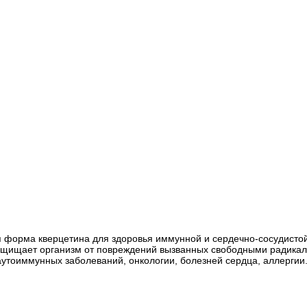
аемая форма кверцетина для здоровья иммунной и сердечно-сосудис
щищает организм от повреждений вызванных свободными радикалами
утоиммунных заболеваний, онкологии, болезней сердца, аллергии