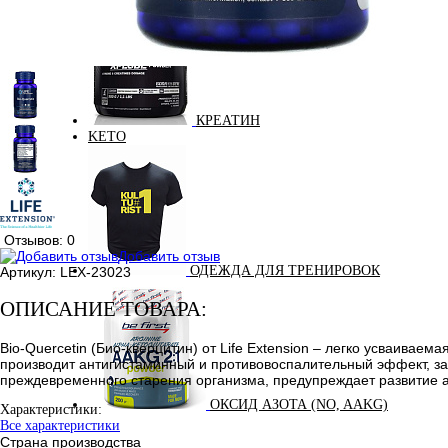
КРЕАТИН
KETO
Отзывов: 0
Добавить отзыв
ОДЕЖДА ДЛЯ ТРЕНИРОВОК
Артикул:
LEX-23023
ОПИСАНИЕ ТОВАРА:
Bio-Quercetin (Био-кверцитин) от Life Extension – легко усваив
производит антигистаминный и противовоспалительный эффект, за
преждевременного старения организма, предупреждает развитие а
ОКСИД АЗОТА (NO, AAKG)
Характеристики:
Все характеристики
Страна производства