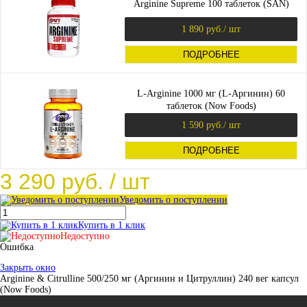
Arginine Supreme 100 таблеток (SAN)
1 890 руб.
/ шт
ПОДРОБНЕЕ
L-Arginine 1000 мг (L-Аргинин) 60
таблеток (Now Foods)
1 590 руб.
/ шт
ПОДРОБНЕЕ
3 290 руб.
/ шт
Уведомить о поступлении
Купить в 1 клик
Недоступно
Ошибка
Закрыть окно
Arginine & Citrulline 500/250 мг (Аргинин и Цитруллин) 240 вег капсул
(Now Foods)