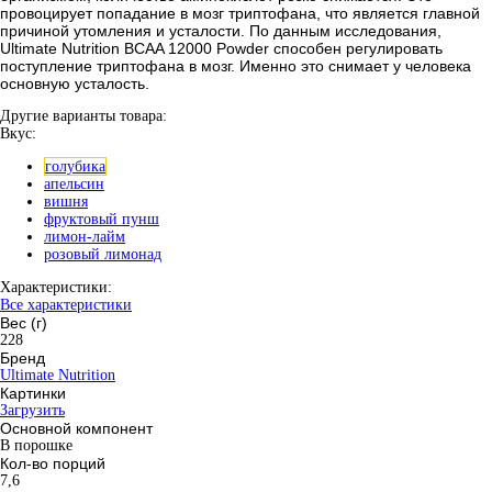
провоцирует попадание в мозг триптофана, что является главной
причиной утомления и усталости. По данным исследования,
Ultimate Nutrition BCAA 12000 Powder способен регулировать
поступление триптофана в мозг. Именно это снимает у человека
основную усталость.
Другие варианты товара:
Вкус:
голубика
апельсин
вишня
фруктовый пунш
лимон-лайм
розовый лимонад
Характеристики:
Все характеристики
Вес (г)
228
Бренд
Ultimate Nutrition
Картинки
Загрузить
Основной компонент
В порошке
Кол-во порций
7,6