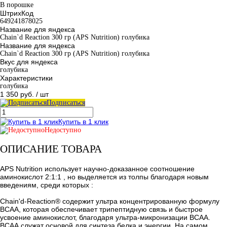
В порошке
ШтрихКод
649241878025
Название для яндекса
Chain`d Reaction 300 гр (APS Nutrition) голубика
Название для яндекса
Chain`d Reaction 300 гр (APS Nutrition) голубика
Вкус для яндекса
голубика
Характеристики
голубика
1 350 руб.
/ шт
Подписаться
Купить в 1 клик
Недоступно
ОПИСАНИЕ ТОВАРА
APS Nutrition использует научно-доказанное соотношение
аминокислот 2:1:1 , но выделяется из толпы благодаря новым
введениям, среди которых :
Chain'd-Reaction® содержит ультра концентрированную формулу
BCAA, которая обеспечивает трипептидную связь и быстрое
усвоение аминокислот, благодаря ультра-микронизации BCAA.
ВСАА служат основой для синтеза белка и энергии. На самом