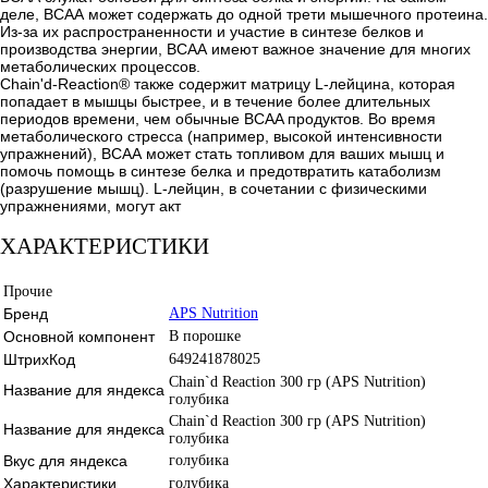
деле, ВСАА может содержать до одной трети мышечного протеина.
Из-за их распространенности и участие в синтезе белков и
производства энергии, ВСАА имеют важное значение для многих
метаболических процессов.
Chain'd-Reaction® также содержит матрицу L-лейцина, которая
попадает в мышцы быстрее, и в течение более длительных
периодов времени, чем обычные BCAA продуктов. Во время
метаболического стресса (например, высокой интенсивности
упражнений), ВСАА может стать топливом для ваших мышц и
помочь помощь в синтезе белка и предотвратить катаболизм
(разрушение мышц). L-лейцин, в сочетании с физическими
упражнениями, могут акт
ХАРАКТЕРИСТИКИ
Прочие
Бренд
APS Nutrition
Основной компонент
В порошке
ШтрихКод
649241878025
Chain`d Reaction 300 гр (APS Nutrition)
Название для яндекса
голубика
Chain`d Reaction 300 гр (APS Nutrition)
Название для яндекса
голубика
Вкус для яндекса
голубика
Характеристики
голубика