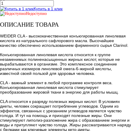
Купить в 1 клик
Недоступно
ОПИСАНИЕ ТОВАРА
WEIDER CLA - высококачественная конъюгированная линолевая
кислота из натурального сафлорового масла. Высочайшее
качество обеспечено использованием фирменного сырья Clarinol.
Конъюгированная линолевая кислота относится к группе
незаменимых полиненасыщенных жирных кислот, которые не
вырабатываются в организме. Это комплексное соединение
различных изомеров линолевой омега-6-жирной кислоты,
известной своей пользой для здоровья человека.
СLA - важный элемент в любой программе контроля веса.
Конъюгированная линолевая кислота стимулирует
преобразование жировой ткани в энергию для работы мышц.
CLA относится к разряду полезных жирных кислот. В условиях
диеты, человек сокращает потребление углеводов. Одним из
эффектов, связанных с урезанием углеводов является чувство
голода. И тут на помощь и приходят полезные жиры. Они
стимулируют липолиз-разложение жира с образованием энергии и
воды и притупляют чувство голода. Жиры рассматриваются наряду
с белками как ключевые элементы кето-диеты.