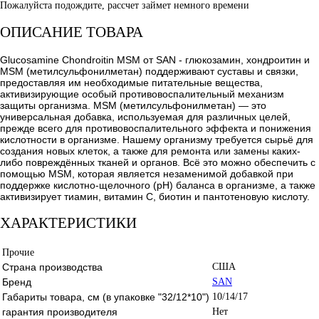
Пожалуйста подождите, рассчет займет немного времени
ОПИСАНИЕ ТОВАРА
Glucosamine Chondroitin MSM от SAN - глюкозамин, хондроитин и
MSM (метилсульфонилметан) поддерживают суставы и связки,
предоставляя им необходимые питательные вещества,
активизирующие особый противовоспалительный механизм
защиты организма. MSM (метилсульфонилметан) — это
универсальная добавка, используемая для различных целей,
прежде всего для противовоспалительного эффекта и понижения
кислотности в организме. Нашему организму требуется сырьё для
создания новых клеток, а также для ремонта или замены каких-
либо повреждённых тканей и органов. Всё это можно обеспечить с
помощью MSM, которая является незаменимой добавкой при
поддержке кислотно-щелочного (pH) баланса в организме, а также
активизирует тиамин, витамин С, биотин и пантотеновую кислоту.
ХАРАКТЕРИСТИКИ
Прочие
Страна производства
США
Бренд
SAN
Габариты товара, см (в упаковке "32/12*10")
10/14/17
гарантия производителя
Нет