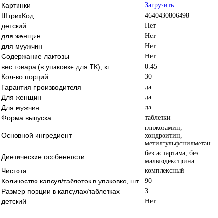
Картинки
Загрузить
ШтрихКод
4640430806498
детский
Нет
для женщин
Нет
для муужчин
Нет
Содержание лактозы
Нет
вес товара (в упаковке для ТК), кг
0.45
Кол-во порций
30
Гарантия производителя
да
Для женщин
да
Для мужчин
да
Форма выпуска
таблетки
глюкозамин,
Основной ингредиент
хондроитин,
метилсульфонилметан
без аспартама, без
Диетические особенности
мальтодекстрина
Чистота
комплексный
Количество капсул/таблеток в упаковке, шт.
90
Размер порции в капсулах/таблетках
3
детский
Нет