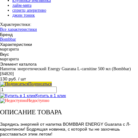
клубника-земляника
лайм-мята
спритц аперитиво
джин тоник
Характеристики:
Все характеристики
Бренд
Bombbar
Характеристики
маргарита
Вкус
маргарита
Элемент каталога
Напиток энергетический Energy Guarana L-carnitine 500 мл (Bombbar)
[84820]
130 руб.
/ шт
Подписаться
Купить в 1 клик
Недоступно
ОПИСАНИЕ ТОВАРА
Зарядись энергией от напитка BOMBBAR ENERGY Guarana с Л-
карнитином! Бодрящая новинка, с которой ты не захочешь
расставаться этим летом!