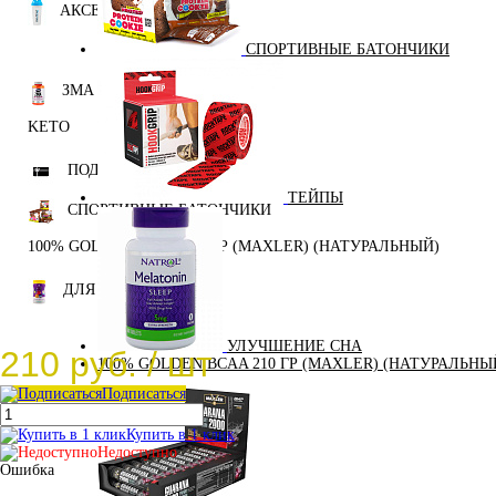
АКСЕССУАРЫ
СПОРТИВНЫЕ БАТОНЧИКИ
ЗМА (ZMA)
KETO
ПОДАРОЧНЫЙ СЕРТИФИКАТ
ТЕЙПЫ
СПОРТИВНЫЕ БАТОНЧИКИ
100% GOLDEN BCAA 210 ГР (MAXLER) (НАТУРАЛЬНЫЙ)
ДЛЯ ДЕТЕЙ
УЛУЧШЕНИЕ СНА
210 руб.
/ шт
100% GOLDEN BCAA 210 ГР (MAXLER) (НАТУРАЛЬНЫ
Подписаться
Купить в 1 клик
Недоступно
Ошибка