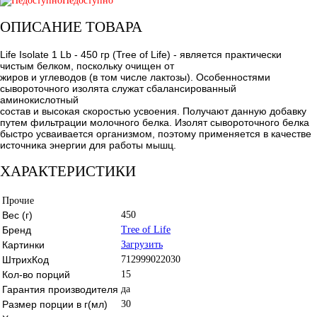
Недоступно
ОПИСАНИЕ ТОВАРА
Life Isolate 1 Lb - 450 гр (Tree of Life) - является практически
чистым белком, поскольку очищен от
жиров и углеводов (в том числе лактозы). Особенностями
сывороточного изолята служат сбалансированный
аминокислотный
состав и высокая скоростью усвоения. Получают данную добавку
путем фильтрации молочного белка. Изолят сывороточного белка
быстро усваивается организмом, поэтому применяется в качестве
источника энергии для работы мышц.
ХАРАКТЕРИСТИКИ
Прочие
Вес (г)
450
Бренд
Tree of Life
Картинки
Загрузить
ШтрихКод
712999022030
Кол-во порций
15
Гарантия производителя
да
Размер порции в г(мл)
30