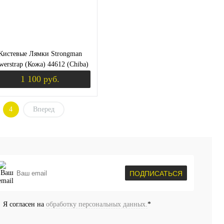
Кистевые Лямки Strongman
werstrap (Кожа) 44612 (Chiba)
1 100 руб.
4
Вперед
уплении
Уведомить о поступлении
пить в 1 клик
Сравнение
избранное
Недоступно
ПОДПИСАТЬСЯ
Я согласен на
обработку персональных данных.
*