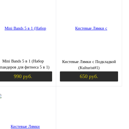
пить в 1 клик
Сравнение
Купить в 1 клик
Сравнение
избранное
Недоступно
В избранное
Недоступно
Mini Bands 5 в 1 (Набор
Кистевые Лямки с Подкладкой
спандеров для фитнеса 5 в 1)
(Kulturist#1)
(Onhill Sport)
990 руб.
650 руб.
уплении
Уведомить о поступлении
Уведомить о пос
пить в 1 клик
Сравнение
Купить в 1 клик
Сравнение
избранное
Недоступно
В избранное
Недоступно