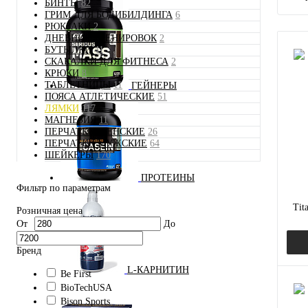
БИНТЫ
82
ГРИМ ДЛЯ БОДИБИЛДИНГА
6
РЮКЗАКИ
2
ДНЕВНИК ТРЕНИРОВОК
2
БУТЫЛКИ
41
СКАКАЛКИ ДЛЯ ФИТНЕСА
2
КРЮКИ
8
ТАБЛЕТНИЦЫ
11
ГЕЙНЕРЫ
ПОЯСА АТЛЕТИЧЕСКИЕ
51
ЛЯМКИ
117
МАГНЕЗИЯ
11
ПЕРЧАТКИ ЖЕНСКИЕ
26
ПЕРЧАТКИ МУЖСКИЕ
64
ШЕЙКЕРЫ
170
ПРОТЕИНЫ
Фильтр по параметрам
Tit
Розничная цена
От
До
Бренд
L-КАРНИТИН
Be First
BioTechUSA
Bison Sports