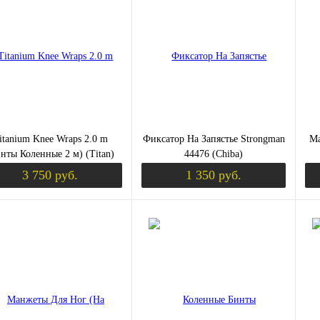
ить в 1 клик
Сравнение
Купить в 1 клик
Сравнение
Ку
збранное
Недоступно
В избранное
Недоступно
В 
ЫШЕНИЕ ТЕСТОСТЕРОНА)
itanium Knee Wraps 2.0 m
Фиксатор На Запястье Strongman
Ma
нты Коленные 2 м) (Titan)
44476 (Chiba)
3 750 руб.
1 350 руб.
Уведомить о поступлении
Уведомить о пост
К (ХОНДРОПРОТЕКТОРЫ)
ить в 1 клик
Сравнение
Купить в 1 клик
Сравнение
Ку
збранное
Недоступно
В избранное
Недоступно
В 