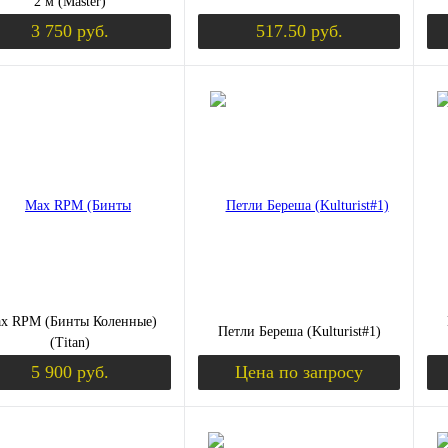
цве
2 м (Master)
3 750 руб.
517.50 руб.
ч
Уведомить о поступлении
Уведомить о пост
ить в 1 клик
Сравнение
Купить в 1 клик
Сравнение
Ку
збранное
Недоступно
В избранное
Недоступно
В 
x RPM (Бинты Коленные)
Петли Береша (Kulturist#1)
(Titan)
5 900 руб.
Цена по запросу
Уведомить о поступлении
Запросить цену