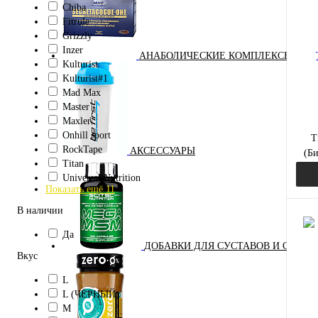
Chiba
Куп
Fitrule
Grizzly
В и
Inzer
АНАБОЛИЧЕСКИЕ КОМПЛЕКСЫ(ПОВ
Kulturist
Kulturist#1
Mad Max
Master
Maxler
Onhill sport
T
RockTape
АКСЕССУАРЫ
(Би
Titan
Universal Nutrition
Показать ещё 11
В наличии
Да
ДОБАВКИ ДЛЯ СУСТАВОВ И СВЯЗО
Вкус
Куп
L
В и
L (ЧЁРНЫЙ)
M