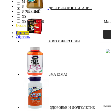
M чёрный
S
ДИЕТИЧЕСКОЕ ПИТАНИЕ
S (ЧЁРНЫЙ)
XS
XS (ЧЁРНЫЙ)
Манж
Показать ещё 3
Показать
Сбросить
ЖИРОСЖИГАТЕЛИ
Куп
В и
ЗМА (ZMA)
Коле
ЗДОРОВЬЕ И ДОЛГОЛЕТИЕ