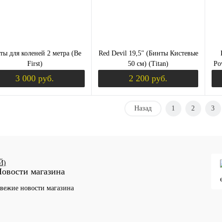
ты для коленей 2 метра (Be
Red Devil 19,5" (Бинты Кистевые
First)
50 см) (Titan)
Po
3 000 руб.
2 200 руб.
Назад
1
2
3
Уведомить о поступлении
Уведомить о пост
ить в 1 клик
Сравнение
Купить в 1 клик
Сравнение
Ку
збранное
Недоступно
В избранное
Недоступно
В 
Й)
овости магазина
вежие новости магазина