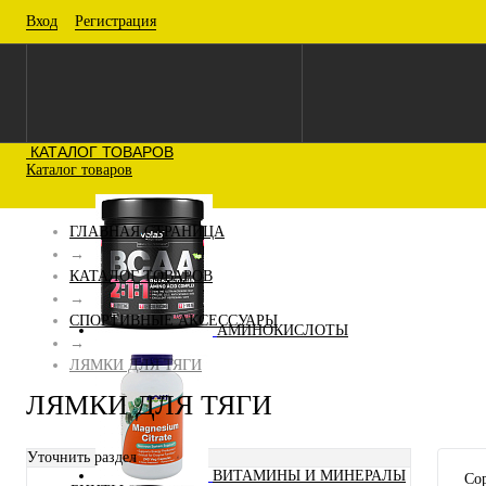
Вход
Регистрация
КАТАЛОГ ТОВАРОВ
Каталог товаров
ГЛАВНАЯ СТРАНИЦА
→
КАТАЛОГ ТОВАРОВ
→
СПОРТИВНЫЕ АКСЕССУАРЫ
АМИНОКИСЛОТЫ
→
ЛЯМКИ ДЛЯ ТЯГИ
ЛЯМКИ ДЛЯ ТЯГИ
Уточнить раздел
ВИТАМИНЫ И МИНЕРАЛЫ
Сор