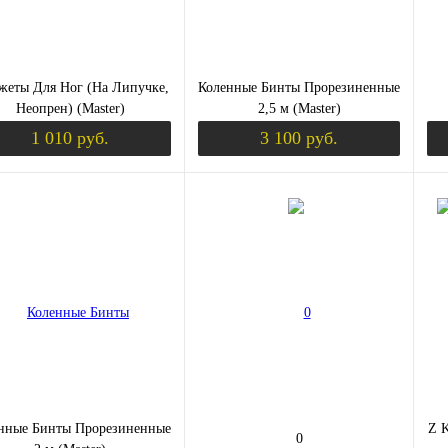
еты Для Ног (На Липучке,
Коленные Бинты Прорезиненные
Неопрен) (Master)
2,5 м (Master)
1 010 руб.
3 100 руб.
Уведомить о поступлении
Уведомить о пост
ить в 1 клик
Сравнение
Купить в 1 клик
Сравнение
Ку
збранное
Недоступно
В избранное
Недоступно
В 
Вк
раз
L
нные Бинты Прорезиненные
Z K
0