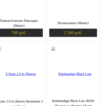
Гимнастические Накладки
Налокотники (Master)
(Master)
700 руб.
2 200 руб.
уплении
Уведомить о поступлении
Уведомить о пос
пить в 1 клик
Сравнение
Купить в 1 клик
Сравнение
избранное
Недоступно
В избранное
Недоступно
ус
размер:
M
S
XS
L
XL
цвет:
мер:
черный-красный
Kniebandage Black Line 40436
nee 2.0 m (Бинты Коленные 2
(Бандаж на Колени 18 см)