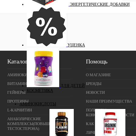
ЭНЕРГЕТИЧЕСКИЕ ДОБАВКИ
УЦЕНКА
Каталог
Помощь
АМИНОКИСЛОТЫ
О МАГАЗИНЕ
ВИТАМИНЫ И МИНЕРАЛЫ
БРЕНДЫ
ДЛЯ ДЕТЕЙ
КОСМЕТИКА
ГЕЙНЕРЫ
НОВОСТИ
ПРОТЕИНЫ
НАШИ ПРЕИМУЩЕСТВА
АМИНОКИСЛОТЫ
L-КАРНИТИН
ПОЛИТИКА
КОНФИДЕНЦИАЛЬНОСТИ
АНАБОЛИЧЕСКИЕ
КОМПЛЕКСЫ(ПОВЫШЕНИЕ
КАК ВЫБРАТЬ
ТЕСТОСТЕРОНА)
ЛИЧНЫЙ КАБИНЕТ