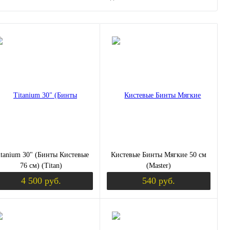
itanium 30" (Бинты Кистевые
Кистевые Бинты Мягкие 50 см
76 см) (Titan)
(Master)
4 500 руб.
540 руб.
уплении
Уведомить о поступлении
Уведомить о пос