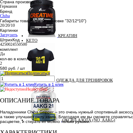
Страна производства
Германия
Бренд
Chiba
Габариты товара, см (в упаковке "32/12*10")
20/20/10
Картинки
Загрузить
КРЕАТИН
ШтрихКод
KETO
4250024550500
комплект
Да
кол-во в комплекте, шт.
2
580 руб.
/ шт
Подписаться
ОДЕЖДА ДЛЯ ТРЕНИРОВОК
Купить в 1 клик
Недоступно
ОПИСАНИЕ ТОВАРА
Наладонники Chiba Gripper – это очень нужный спортивный аксес
а также улучшает силу хвата. Благодаря им вы сможете справлять
ОКСИД АЗОТА (NO, AAKG)
расцветке, и стирать их можно только руками.
ХАРАКТЕРИСТИКИ