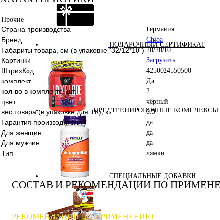
Прочие
Страна производства
Германия
Бренд
Chiba
ПОДАРОЧНЫЙ СЕРТИФИКАТ
Габариты товара, см (в упаковке "32/12*10")
20/20/10
Картинки
Загрузить
ШтрихКод
4250024550500
комплект
Да
кол-во в комплекте, шт.
2
цвет
чёрный
ПРЕДТРЕНИРОВОЧНЫЕ КОМПЛЕКСЫ
вес товара (в упаковке для ТК), кг
0.5
Гарантия производителя
да
Для женщин
да
Для мужчин
да
Тип
лямки
СПЕЦИАЛЬНЫЕ ДОБАВКИ
СОСТАВ И РЕКОМЕНДАЦИИ ПО ПРИМЕН
РЕКОМЕНДАЦИИ ПО ПРИМЕНЕНИЮ