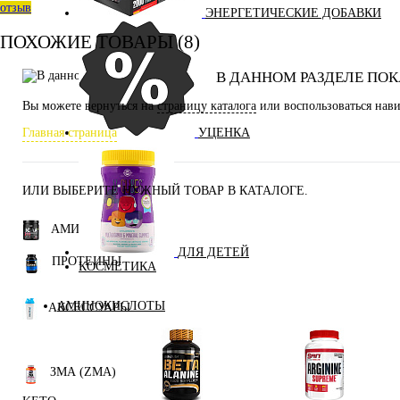
отзыв
ЭНЕРГЕТИЧЕСКИЕ ДОБАВКИ
ПОХОЖИЕ ТОВАРЫ (8)
В ДАННОМ РАЗДЕЛЕ ПОК
Вы можете вернуться на
страницу каталога
или воспользоваться нави
УЦЕНКА
Главная страница
ИЛИ ВЫБЕРИТЕ НУЖНЫЙ ТОВАР В КАТАЛОГЕ.
АМИНОКИСЛОТЫ
ДЛЯ ДЕТЕЙ
ПРОТЕИНЫ
КОСМЕТИКА
АМИНОКИСЛОТЫ
АКСЕССУАРЫ
ЗМА (ZMA)