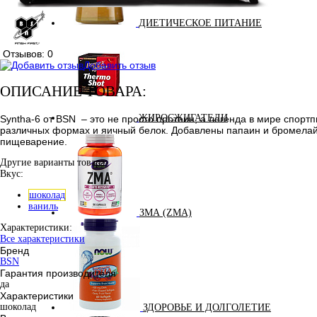
ДИЕТИЧЕСКОЕ ПИТАНИЕ
Отзывов: 0
Добавить отзыв
ОПИСАНИЕ ТОВАРА:
ЖИРОСЖИГАТЕЛИ
Syntha-6 от BSN – это не просто протеин, а легенда в мире спорт
различных формах и яичный белок. Добавлены папаин и бромелайн
пищеварение.
Другие варианты товара:
Вкус:
шоколад
ваниль
ЗМА (ZMA)
Характеристики:
Все характеристики
Бренд
BSN
Гарантия производителя
да
Характеристики
шоколад
ЗДОРОВЬЕ И ДОЛГОЛЕТИЕ