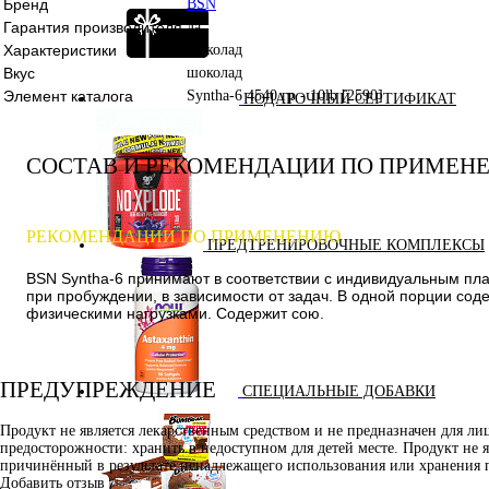
Бренд
BSN
Гарантия производителя
да
Характеристики
шоколад
Вкус
шоколад
Элемент каталога
Syntha-6 4540 гр - 10lb [2590]
ПОДАРОЧНЫЙ СЕРТИФИКАТ
СОСТАВ И РЕКОМЕНДАЦИИ ПО ПРИМЕН
РЕКОМЕНДАЦИИ ПО ПРИМЕНЕНИЮ
ПРЕДТРЕНИРОВОЧНЫЕ КОМПЛЕКСЫ
BSN Syntha-6 принимают в соответствии с индивидуальным пла
при пробуждении, в зависимости от задач. В одной порции сод
физическими нагрузками. Содержит сою.
ПРЕДУПРЕЖДЕНИЕ
СПЕЦИАЛЬНЫЕ ДОБАВКИ
Продукт не является лекарственным средством и не предназначен для л
предосторожности: хранить в недоступном для детей месте. Продукт не 
причинённый в результате ненадлежащего использования или хранения 
Добавить отзыв