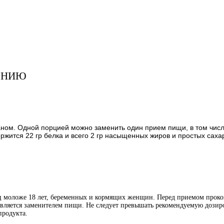
ЕНИЮ
ном. Одной порцией можно заменить один прием пищи, в том числе
ержится 22 гр белка и всего 2 гр насыщенных жиров и простых сах
иц моложе 18 лет, беременных и кормящих женщин. Перед приемом проко
является заменителем пищи. Не следует превышать рекомендуемую дозиро
продукта.