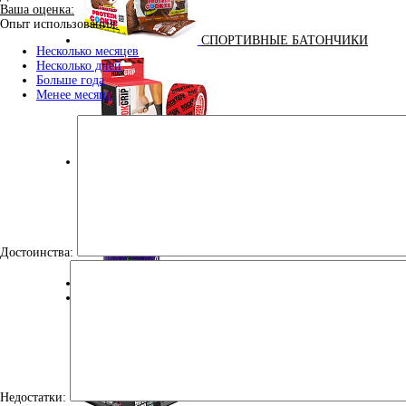
Ваша оценка:
Опыт использования:
СПОРТИВНЫЕ БАТОНЧИКИ
Несколько месяцев
Несколько дней
Больше года
Менее месяца
ТЕЙПЫ
Достоинства:
УЛУЧШЕНИЕ СНА
100% GOLDEN BCAA 210 ГР (MAXLER) (НАТУРАЛЬНЫ
Недостатки: