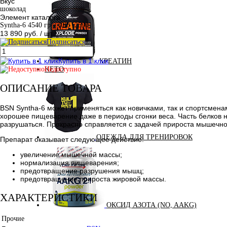
Вкус
шоколад
Элемент каталога
Syntha-6 4540 гр - 10lb [2590]
13 890 руб.
/ шт
Подписаться
Купить в 1 клик
КРЕАТИН
Недоступно
KETO
ОПИСАНИЕ ТОВАРА
BSN Syntha-6 может применяться как новичками, так и спортсмен
хорошее пищеварение даже в периоды сгонки веса. Часть белков н
разрушаться. Прекрасно справляется с задачей прироста мышечн
ОДЕЖДА ДЛЯ ТРЕНИРОВОК
Препарат оказывает следующее действие:
увеличение мышечной массы;
нормализация пищеварения;
предотвращение разрушения мышц;
предотвращение прироста жировой массы.
ХАРАКТЕРИСТИКИ
ОКСИД АЗОТА (NO, AAKG)
Прочие