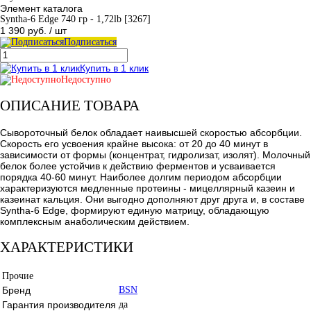
Элемент каталога
Syntha-6 Edge 740 гр - 1,72lb [3267]
1 390 руб.
/ шт
Подписаться
Купить в 1 клик
Недоступно
ОПИСАНИЕ ТОВАРА
Сывороточный белок обладает наивысшей скоростью абсорбции.
Скорость его усвоения крайне высока: от 20 до 40 минут в
зависимости от формы (концентрат, гидролизат, изолят). Молочный
белок более устойчив к действию ферментов и усваивается
порядка 40-60 минут. Наиболее долгим периодом абсорбции
характеризуются медленные протеины - мицеллярный казеин и
казеинат кальция. Они выгодно дополняют друг друга и, в составе
Syntha-6 Edge, формируют единую матрицу, обладающую
комплексным анаболическим действием.
ХАРАКТЕРИСТИКИ
Прочие
Бренд
BSN
Гарантия производителя
да