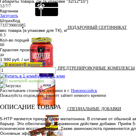
Габариты товара, см (в упаковке "32/12*10")
12/7/7
Картинки
Загрузить
ШтрихКод
733739001085
ПОДАРОЧНЫЙ СЕРТИФИКАТ
вес товара (в упаковке для ТК), кг
0.3
Кол-во порций
60
Гарантия производителя
да
1 990 руб.
/ шт
В корзину
ПРЕДТРЕНИРОВОЧНЫЕ КОМПЛЕКСЫ
Купить в 1 клик
В наличии
Рассчитываем стоимость доставки в г.
Новороссийск
Пожалуйста подождите, рассчет займет немного времени
ОПИСАНИЕ ТОВАРА
СПЕЦИАЛЬНЫЕ ДОБАВКИ
5-HTP является прекурсором мелатонина. В отличие от обычной 
барьер. Это обеспечивает выраженное действие добавки. Приём 5
психическое восстановление. Также аминокислота применяется дл
Основные эффекты 5-HTP: