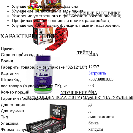
Улучшение качества всех фаз сна;
Улучшение релаксации и засыпания;
СПОРТИВНЫЕ БАТОНЧИКИ
Ускорение умственного и физического восстановления;
Профилактика бессонницы и прочих расстройств;
Улучшение когнитивных функций, памяти, настроения.
ХАРАКТЕРИСТИКИ
Прочие
ТЕЙПЫ
Страна производства
США
Бренд
Габариты товара, см (в упаковке "32/12*10")
12/7/7
Картинки
Загрузить
ШтрихКод
733739001085
вес товара (в упаковке для ТК), кг
0.3
Кол-во порций
60
УЛУЧШЕНИЕ СНА
100% GOLDEN BCAA 210 ГР (MAXLER) (НАТУРАЛЬНЫ
Гарантия производителя
да
Для женщин
да
Для мужчин
да
Тип
аминокислота
Упаковка
банка
Форма выпуска
капсулы