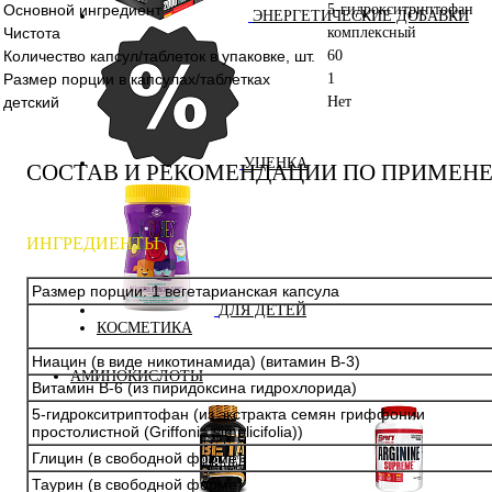
Основной ингредиент
5-гидрокситриптофан
ЭНЕРГЕТИЧЕСКИЕ ДОБАВКИ
Чистота
комплексный
Количество капсул/таблеток в упаковке, шт.
60
Размер порции в капсулах/таблетках
1
детский
Нет
УЦЕНКА
СОСТАВ И РЕКОМЕНДАЦИИ ПО ПРИМЕН
ИНГРЕДИЕНТЫ
Размер порции: 1 вегетарианская капсула
ДЛЯ ДЕТЕЙ
КОСМЕТИКА
Ниацин (в виде никотинамида) (витамин B-3)
АМИНОКИСЛОТЫ
Витамин B-6 (из пиридоксина гидрохлорида)
5-гидрокситриптофан (из экстракта семян гриффонии
простолистной (Griffonia simplicifolia))
Глицин (в свободной форме)
Таурин (в свободной форме)