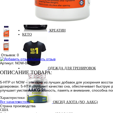
КРЕАТИН
KETO
Отзывов: 0
Добавить отзыв
Артикул:
NOW-00108
ОДЕЖДА ДЛЯ ТРЕНИРОВОК
ОПИСАНИЕ ТОВАРА:
5-HTP от NOW – это одна из лучших добавок для ускорения восст
дозировках. 5-HTP улучшает качество сна, обеспечивает быструю
улучшает умственную активность, память и внимание, способна п
Характеристики:
Все характеристики
ОКСИД АЗОТА (NO, AAKG)
Страна производства
США