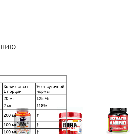
ЕНИЮ
Количество в
% от суточной
1 порции
нормы
20 мг
125 %
2 мг
118%
200 мг
†
100 мг
†
100 мг
†