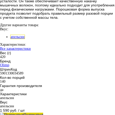
усталости. Он также обеспечивает качественную накачку
мышечных волокон, поэтому идеально подходит для употребления
перед физическими нагрузками. Порошковая форма выпуска
продукта позволит подобрать правильный размер разовой порции
с учетом собственной массы тела.
Другие варианты товара:
Вкус:
апельсин
Характеристики:
Все характеристики
Вес (г)
420
Бренд
Olimp
ШтрихКод
5901330034589
Кол-во порций
140
Гарантия производителя
да
Характеристики
апельсин
Вкус
апельсин
1 590 руб.
/ шт
Подписаться