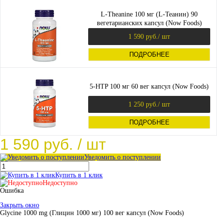
L-Theanine 100 мг (L-Теанин) 90
вегетарианских капсул (Now Foods)
1 590 руб.
/ шт
ПОДРОБНЕЕ
5-HTP 100 мг 60 вег капсул (Now Foods)
1 250 руб.
/ шт
ПОДРОБНЕЕ
1 590 руб.
/ шт
Уведомить о поступлении
Купить в 1 клик
Недоступно
Ошибка
Закрыть окно
Glycine 1000 mg (Глицин 1000 мг) 100 вег капсул (Now Foods)