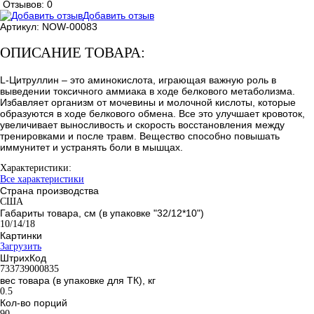
Отзывов: 0
Добавить отзыв
Артикул:
NOW-00083
ОПИСАНИЕ ТОВАРА:
L-Цитруллин – это аминокислота, играющая важную роль в
выведении токсичного аммиака в ходе белкового метаболизма.
Избавляет организм от мочевины и молочной кислоты, которые
образуются в ходе белкового обмена. Все это улучшает кровоток,
увеличивает выносливость и скорость восстановления между
тренировками и после травм. Вещество способно повышать
иммунитет и устранять боли в мышцах.
Характеристики:
Все характеристики
Страна производства
США
Габариты товара, см (в упаковке "32/12*10")
10/14/18
Картинки
Загрузить
ШтрихКод
733739000835
вес товара (в упаковке для ТК), кг
0.5
Кол-во порций
90