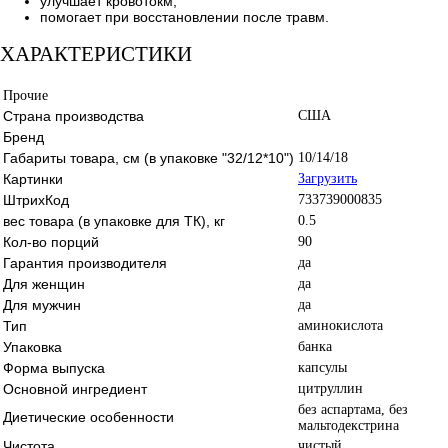
улучшает кровотокм;
помогает при восстановлении после травм.
ХАРАКТЕРИСТИКИ
Прочие
Страна производства
США
Бренд
Габариты товара, см (в упаковке "32/12*10")
10/14/18
Картинки
Загрузить
ШтрихКод
733739000835
вес товара (в упаковке для ТК), кг
0.5
Кол-во порций
90
Гарантия производителя
да
Для женщин
да
Для мужчин
да
Тип
аминокислота
Упаковка
банка
Форма выпуска
капсулы
Основной ингредиент
цитруллин
без аспартама, без
Диетические особенности
мальтодекстрина
Чистота
чистый