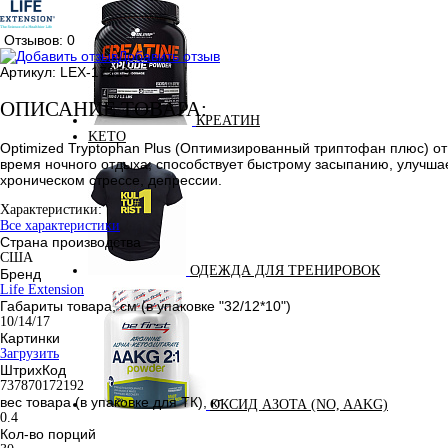
Отзывов: 0
Добавить отзыв
Артикул:
LEX-17219
ОПИСАНИЕ ТОВАРА:
КРЕАТИН
KETO
Optimized Tryptophan Plus (Оптимизированный триптофан плюс) от 
время ночного отдыха, способствует быстрому засыпанию, улучша
хроническом стрессе, депрессии.
Характеристики:
Все характеристики
Страна производства
США
ОДЕЖДА ДЛЯ ТРЕНИРОВОК
Бренд
Life Extension
Габариты товара, см (в упаковке "32/12*10")
10/14/17
Картинки
Загрузить
ШтрихКод
737870172192
вес товара (в упаковке для ТК), кг
ОКСИД АЗОТА (NO, AAKG)
0.4
Кол-во порций