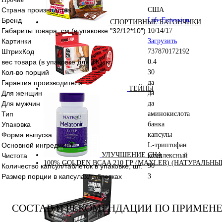
Страна производства
США
Бренд
Life Extension
СПОРТИВНЫЕ БАТОНЧИКИ
Габариты товара, см (в упаковке "32/12*10")
10/14/17
Картинки
Загрузить
ШтрихКод
737870172192
вес товара (в упаковке для ТК), кг
0.4
Кол-во порций
30
Гарантия производителя
да
ТЕЙПЫ
Для женщин
да
Для мужчин
да
Тип
аминокислота
Упаковка
банка
Форма выпуска
капсулы
Основной ингредиент
L-триптофан
УЛУЧШЕНИЕ СНА
Чистота
комплексный
100% GOLDEN BCAA 210 ГР (MAXLER) (НАТУРАЛЬНЫ
Количество капсул/таблеток в упаковке, шт.
90
Размер порции в капсулах/таблетках
3
СОСТАВ И РЕКОМЕНДАЦИИ ПО ПРИМЕН