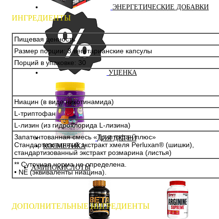
ЭНЕРГЕТИЧЕСКИЕ ДОБАВКИ
ИНГРЕДИЕНТЫ
Пищевая ценность
Размер порции: 3 вегетарианские капсулы
Порций в упаковке: 30
УЦЕНКА
Ниацин (в виде никотинамида)
L-триптофан
L-лизин (из гидрохлорида L-лизина)
Запатентованная смесь «Триптофан плюс»
ДЛЯ ДЕТЕЙ
Стандартизованный экстракт хмеля Perluxan® (шишки),
КОСМЕТИКА
стандартизованный экстракт розмарина (листья)
** Суточная норма не определена.
АМИНОКИСЛОТЫ
• NE (эквиваленты ниацина).
ДОПОЛНИТЕЛЬНЫЕ ИНГРЕДИЕНТЫ