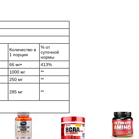
% от
Количество в
суточной
1 порции
нормы
66 мг•
413%
1000 мг
**
250 мг
**
285 мг
**