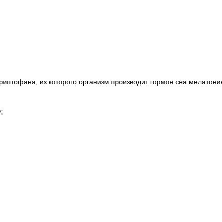
к триптофана, из которого организм производит гормон сна мелато
;