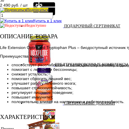
30
2 490 руб.
/ шт
Подписаться
Купить в 1 клик
Недоступно
ПОДАРОЧНЫЙ СЕРТИФИКАТ
ОПИСАНИЕ ТОВАРА
Life Extension Optimized Tryptophan Plus – биодоступный источни
Преимущества товара:
способствует расслаблению и полноценному ночному отдыху
ПРЕДТРЕНИРОВОЧНЫЕ КОМПЛЕКСЫ
помогает с лечением бессонницы;
снижает усталость;
помогает сбросить лишний вес;
улучшает работу головного мозга;
повышает стрессоустойчивость;
регулирует пищевое поведение;
повышает иммунитет;
положительно влияет на настроение и работоспособность.
СПЕЦИАЛЬНЫЕ ДОБАВКИ
ХАРАКТЕРИСТИКИ
Прочие